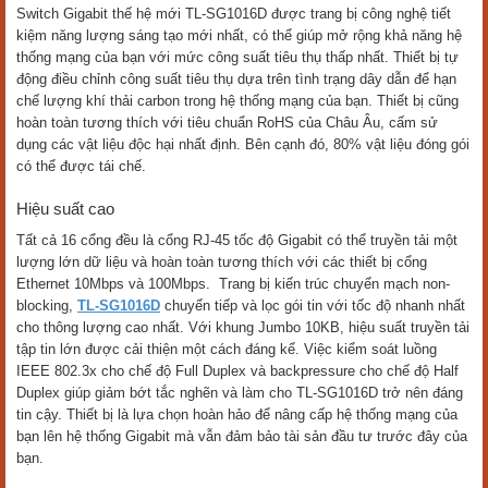
Switch Gigabit thế hệ mới TL-SG1016D được trang bị công nghệ tiết
kiệm năng lượng sáng tạo mới nhất, có thể giúp mở rộng khả năng hệ
thống mạng của bạn với mức công suất tiêu thụ thấp nhất. Thiết bị tự
động điều chỉnh công suất tiêu thụ dựa trên tình trạng dây dẫn để hạn
chế lượng khí thải carbon trong hệ thống mạng của bạn. Thiết bị cũng
hoàn toàn tương thích với tiêu chuẩn RoHS của Châu Âu, cấm sử
dụng các vật liệu độc hại nhất định. Bên cạnh đó, 80% vật liệu đóng gói
có thể được tái chế.
Hiệu suất cao
Tất cả 16 cổng đều là cổng RJ-45 tốc độ Gigabit có thể truyền tải một
lượng lớn dữ liệu và hoàn toàn tương thích với các thiết bị cổng
Ethernet 10Mbps và 100Mbps. Trang bị kiến trúc chuyển mạch non-
blocking,
TL-SG1016D
chuyển tiếp và lọc gói tin với tốc độ nhanh nhất
cho thông lượng cao nhất. Với khung Jumbo 10KB, hiệu suất truyền tải
tập tin lớn được cải thiện một cách đáng kể. Việc kiểm soát luồng
IEEE 802.3x cho chế độ Full Duplex và backpressure cho chế độ Half
Duplex giúp giảm bớt tắc nghẽn và làm cho TL-SG1016D trở nên đáng
tin cậy. Thiết bị là lựa chọn hoàn hảo để nâng cấp hệ thống mạng của
bạn lên hệ thống Gigabit mà vẫn đảm bảo tài sản đầu tư trước đây của
bạn.