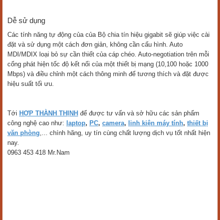
Dễ sử dụng
Các tính năng tự động của của Bộ chia tín hiệu gigabit sẽ giúp việc cài
đặt và sử dụng một cách đơn giản, không cần cấu hình. Auto
MDI/MDIX loại bỏ sự cần thiết của cáp chéo. Auto-negotiation trên mỗi
cổng phát hiện tốc độ kết nối của một thiết bị mạng (10,100 hoặc 1000
Mbps) và điều chỉnh một cách thông minh để tương thích và đặt được
hiệu suất tối ưu.
Tới
HỢP THÀNH THỊNH
để được tư vấn và sở hữu các sản phẩm
công nghệ cao như:
laptop
,
PC
,
camera
,
linh kiện máy tính
,
thiết bị
văn phòng
,... chính hãng, uy tín cùng chất lượng dịch vụ tốt nhất hiện
nay.
0963 453 418 Mr.Nam