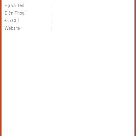
Họ và Tên
:
Điện Thoại
:
Địa Chỉ
:
Website
: