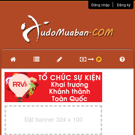
Đăng nhập
Đăng ký
Đặt banner 324 x 100