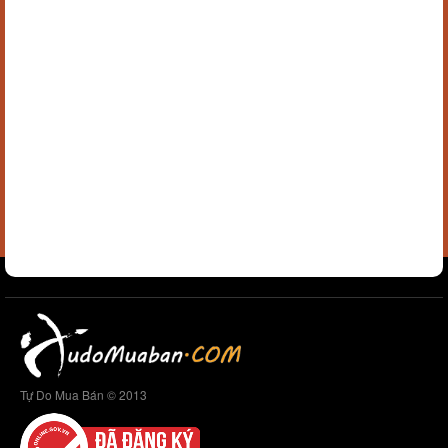
Tự Do Mua Bán © 2013