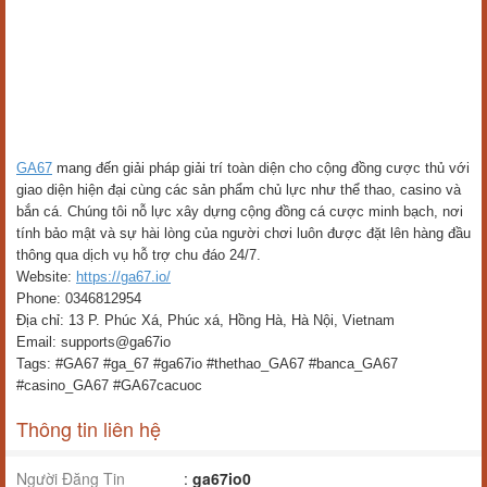
GA67
mang đến giải pháp giải trí toàn diện cho cộng đồng cược thủ với
giao diện hiện đại cùng các sản phẩm chủ lực như thể thao, casino và
bắn cá. Chúng tôi nỗ lực xây dựng cộng đồng cá cược minh bạch, nơi
tính bảo mật và sự hài lòng của người chơi luôn được đặt lên hàng đầu
thông qua dịch vụ hỗ trợ chu đáo 24/7.
Website:
https://ga67.io/
Phone: 0346812954
Địa chỉ: 13 P. Phúc Xá, Phúc xá, Hồng Hà, Hà Nội, Vietnam
Email: supports@ga67io
Tags: #GA67 #ga_67 #ga67io #thethao_GA67 #banca_GA67
#casino_GA67 #GA67cacuoc
Thông tin liên hệ
Người Đăng Tin
:
ga67io0