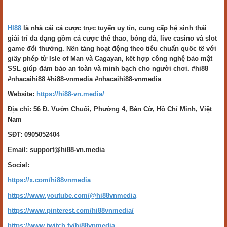
HI88
là nhà cái cá cược trực tuyến uy tín, cung cấp hệ sinh thái
giải trí đa dạng gồm cá cược thể thao, bóng đá, live casino và slot
game đổi thưởng. Nền tảng hoạt động theo tiêu chuẩn quốc tế với
giấy phép từ Isle of Man và Cagayan, kết hợp công nghệ bảo mật
SSL giúp đảm bảo an toàn và minh bạch cho người chơi. #hi88
#nhacaihi88 #hi88-vnmedia #nhacaihi88-vnmedia
Website:
https://hi88-vn.media/
Địa chỉ: 56 Đ. Vườn Chuối, Phường 4, Bàn Cờ, Hồ Chí Minh, Việt
Nam
SĐT: 0905052404
Email: support@hi88-vn.media
Social:
https://x.com/hi88vnmedia
https://www.youtube.com/@hi88vnmedia
https://www.pinterest.com/hi88vnmedia/
https://www.twitch.tv/hi88vnmedia