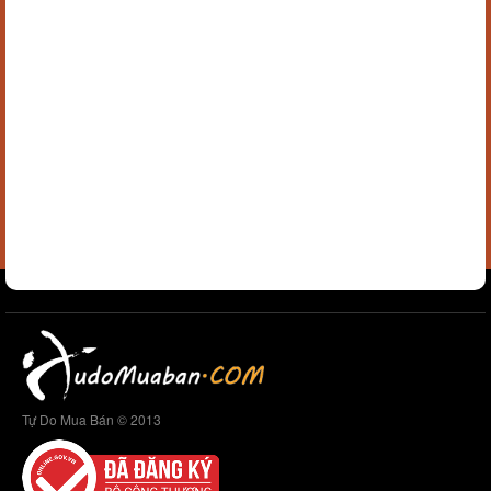
Tự Do Mua Bán © 2013