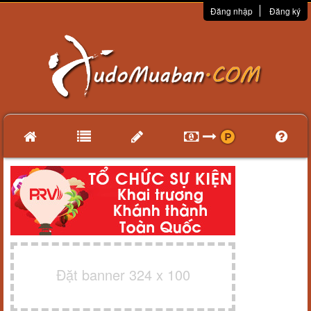
Đăng nhập
Đăng ký
Đặt banner 324 x 100