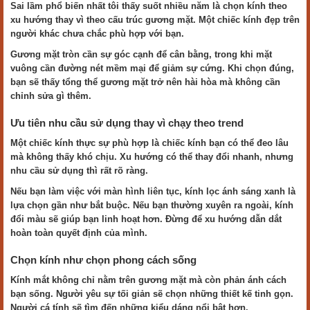
Sai lầm phổ biến nhất tôi thấy suốt nhiều năm là chọn kính theo
xu hướng thay vì theo cấu trúc gương mặt. Một chiếc kính đẹp trên
người khác chưa chắc phù hợp với bạn.
Gương mặt tròn cần sự góc cạnh để cân bằng, trong khi mặt
vuông cần đường nét mềm mại để giảm sự cứng. Khi chọn đúng,
bạn sẽ thấy tổng thể gương mặt trở nên hài hòa mà không cần
chỉnh sửa gì thêm.
Ưu tiên nhu cầu sử dụng thay vì chạy theo trend
Một chiếc kính thực sự phù hợp là chiếc kính bạn có thể đeo lâu
mà không thấy khó chịu. Xu hướng có thể thay đổi nhanh, nhưng
nhu cầu sử dụng thì rất rõ ràng.
Nếu bạn làm việc với màn hình liên tục, kính lọc ánh sáng xanh là
lựa chọn gần như bắt buộc. Nếu bạn thường xuyên ra ngoài, kính
đổi màu sẽ giúp bạn linh hoạt hơn. Đừng để xu hướng dẫn dắt
hoàn toàn quyết định của mình.
Chọn kính như chọn phong cách sống
Kính mắt không chỉ nằm trên gương mặt mà còn phản ánh cách
bạn sống. Người yêu sự tối giản sẽ chọn những thiết kế tinh gọn.
Người cá tính sẽ tìm đến những kiểu dáng nổi bật hơn.