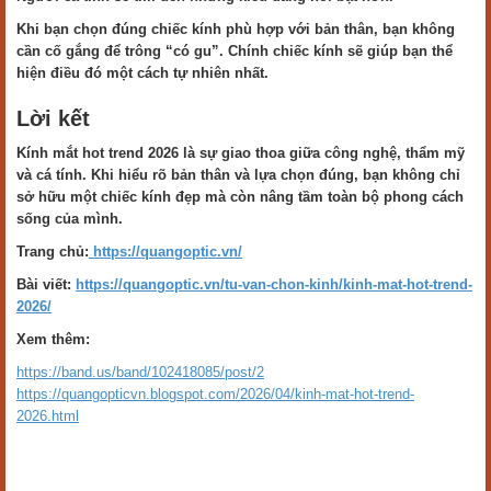
Khi bạn chọn đúng chiếc kính phù hợp với bản thân, bạn không
cần cố gắng để trông “có gu”. Chính chiếc kính sẽ giúp bạn thể
hiện điều đó một cách tự nhiên nhất.
Lời kết
Kính mắt hot trend 2026 là sự giao thoa giữa công nghệ, thẩm mỹ
và cá tính. Khi hiểu rõ bản thân và lựa chọn đúng, bạn không chỉ
sở hữu một chiếc kính đẹp mà còn nâng tầm toàn bộ phong cách
sống của mình.
Trang chủ:
https://quangoptic.vn/
Bài viết:
https://quangoptic.vn/tu-van-chon-kinh/kinh-mat-hot-trend-
2026/
Xem thêm:
https://band.us/band/102418085/post/2
https://quangopticvn.blogspot.com/2026/04/kinh-mat-hot-trend-
2026.html