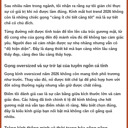
Sau nhiều năm trong ngành, tôi nhận ra rằng sự tối giản chỉ thực
sự có giá trị khi nó được làm đúng. Kính mắt hot trend 2026 không
còn là những chiếc gọng “càng ít chi tiết càng tốt” mà là sự tiết
chế có chủ đích.
Từng đường nét được tính toán để tôn lên cấu trúc gương mặt, từ
độ cong nhẹ của gọng đến độ mảnh vừa đủ để không tạo cảm giác
yếu. Người đeo sẽ cảm nhận được sự nhẹ nhàng nhưng vẫn có
“độ hiện diện”. Đây là dạng thiết kế mà bạn càng nhìn lâu càng
thấy đẹp, càng đeo lâu càng thấy hợp.
Gọng oversized và sự trở lại của tuyên ngôn cá tính
Gọng kính oversized năm 2026 không còn mang tính phô trương
như trước. Thay vào đó, nó được tiết chế lại để phù hợp hơn với
đời sống thường ngày nhưng vẫn giữ được chất riêng.
Điểm tôi đánh giá cao là sự cân bằng giữa kích thước lớn và cảm
giác đeo. Các hãng đã tinh chỉnh tỉ lệ để kính không che hết
gương mặt mà vẫn tạo điểm nhấn rõ ràng. Nếu biết chọn đúng,
đây là kiểu kính giúp bạn nổi bật mà không cần cố gắng quá
nhiều.
Tròng kính thông minh và thời trang hóa công năng