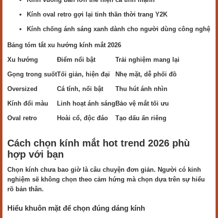
Kính oval retro gợi lại tinh thần thời trang Y2K
Kính chống ánh sáng xanh dành cho người dùng công nghệ
Bảng tóm tắt xu hướng kính mắt 2026
Xu hướng
Điểm nổi bật
Trải nghiệm mang lại
Gọng trong suốt
Tối giản, hiện đại
Nhẹ mặt, dễ phối đồ
Oversized
Cá tính, nổi bật
Thu hút ánh nhìn
Kính đổi màu
Linh hoạt ánh sáng
Bảo vệ mắt tối ưu
Oval retro
Hoài cổ, độc đáo
Tạo dấu ấn riêng
Cách chọn kính mắt hot trend 2026 phù
hợp với bạn
Chọn kính chưa bao giờ là câu chuyện đơn giản. Người có kinh
nghiệm sẽ không chọn theo cảm hứng mà chọn dựa trên sự hiểu
rõ bản thân.
Hiểu khuôn mặt để chọn đúng dáng kính