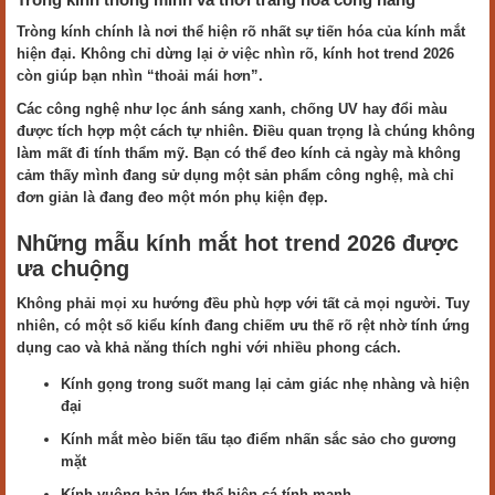
Tròng kính chính là nơi thể hiện rõ nhất sự tiến hóa của kính mắt
hiện đại. Không chỉ dừng lại ở việc nhìn rõ, kính hot trend 2026
còn giúp bạn nhìn “thoải mái hơn”.
Các công nghệ như lọc ánh sáng xanh, chống UV hay đổi màu
được tích hợp một cách tự nhiên. Điều quan trọng là chúng không
làm mất đi tính thẩm mỹ. Bạn có thể đeo kính cả ngày mà không
cảm thấy mình đang sử dụng một sản phẩm công nghệ, mà chỉ
đơn giản là đang đeo một món phụ kiện đẹp.
Những mẫu kính mắt hot trend 2026 được
ưa chuộng
Không phải mọi xu hướng đều phù hợp với tất cả mọi người. Tuy
nhiên, có một số kiểu kính đang chiếm ưu thế rõ rệt nhờ tính ứng
dụng cao và khả năng thích nghi với nhiều phong cách.
Kính gọng trong suốt mang lại cảm giác nhẹ nhàng và hiện
đại
Kính mắt mèo biến tấu tạo điểm nhấn sắc sảo cho gương
mặt
Kính vuông bản lớn thể hiện cá tính mạnh