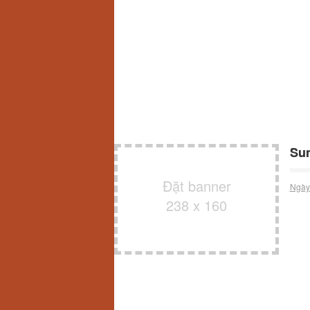
Su
Đặt banner
Ngày
238 x 160