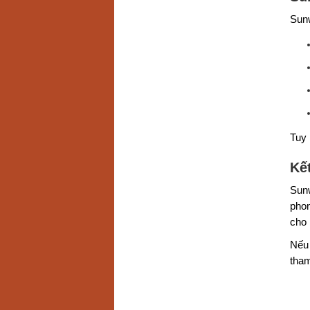
Sunw
Tuy 
Kế
Sunw
phon
cho 
Nếu 
tham