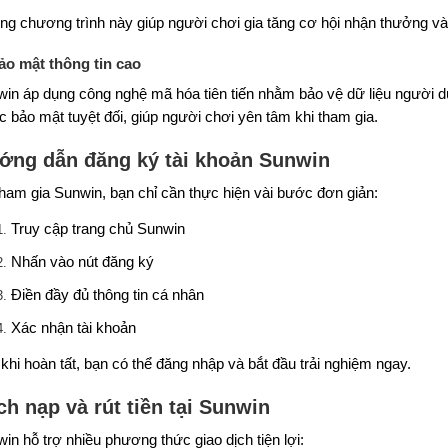
g chương trình này giúp người chơi gia tăng cơ hội nhận thưởng và 
ảo mật thông tin cao
in áp dụng công nghệ mã hóa tiên tiến nhằm bảo vệ dữ liệu người dù
 bảo mật tuyệt đối, giúp người chơi yên tâm khi tham gia.
ớng dẫn đăng ký tài khoản Sunwin
ham gia Sunwin, bạn chỉ cần thực hiện vài bước đơn giản:
Truy cập trang chủ Sunwin
Nhấn vào nút đăng ký
Điền đầy đủ thông tin cá nhân
Xác nhận tài khoản
khi hoàn tất, bạn có thể đăng nhập và bắt đầu trải nghiệm ngay.
h nạp và rút tiền tại Sunwin
in hỗ trợ nhiều phương thức giao dịch tiện lợi: