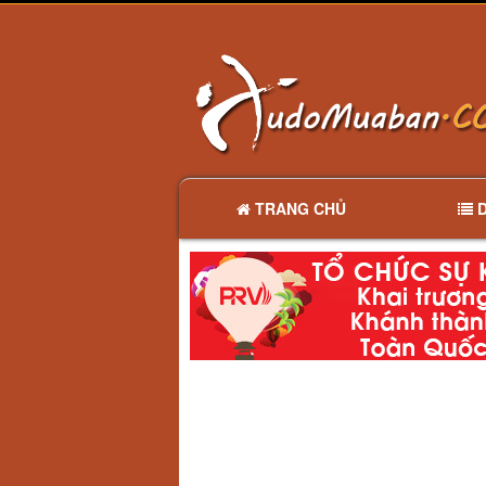
TRANG CHỦ