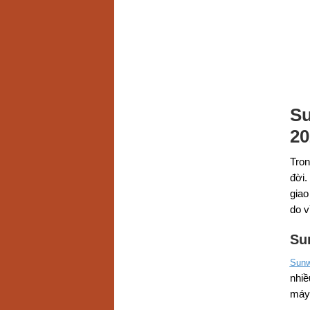
Su
20
Tron
đời.
giao
do v
Su
Sunw
nhiề
máy 