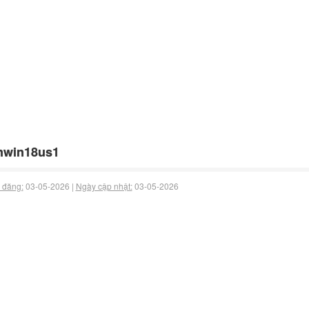
nwin18us1
 đăng:
03-05-2026 |
Ngày cập nhật:
03-05-2026