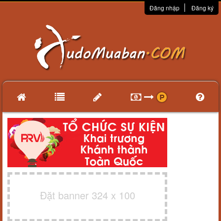
Đăng nhập
Đăng ký
Đặt banner 324 x 100