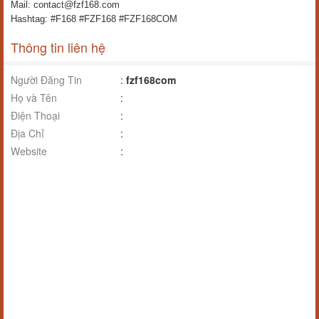
Mail: contact@fzf168.com
Hashtag: #F168 #FZF168 #FZF168COM
Thông tin liên hệ
Người Đăng Tin
:
fzf168com
Họ và Tên
:
Điện Thoại
:
Địa Chỉ
:
Website
: