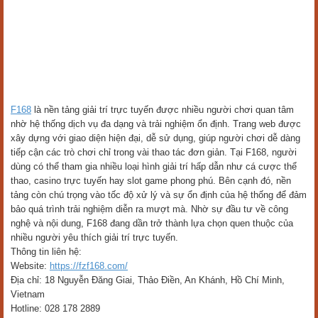
F168
là nền tảng giải trí trực tuyến được nhiều người chơi quan tâm
nhờ hệ thống dịch vụ đa dạng và trải nghiệm ổn định. Trang web được
xây dựng với giao diện hiện đại, dễ sử dụng, giúp người chơi dễ dàng
tiếp cận các trò chơi chỉ trong vài thao tác đơn giản. Tại F168, người
dùng có thể tham gia nhiều loại hình giải trí hấp dẫn như cá cược thể
thao, casino trực tuyến hay slot game phong phú. Bên cạnh đó, nền
tảng còn chú trọng vào tốc độ xử lý và sự ổn định của hệ thống để đảm
bảo quá trình trải nghiệm diễn ra mượt mà. Nhờ sự đầu tư về công
nghệ và nội dung, F168 đang dần trở thành lựa chọn quen thuộc của
nhiều người yêu thích giải trí trực tuyến.
Thông tin liên hệ:
Website:
https://fzf168.com/
Địa chỉ: 18 Nguyễn Đăng Giai, Thảo Điền, An Khánh, Hồ Chí Minh,
Vietnam
Hotline: 028 178 2889