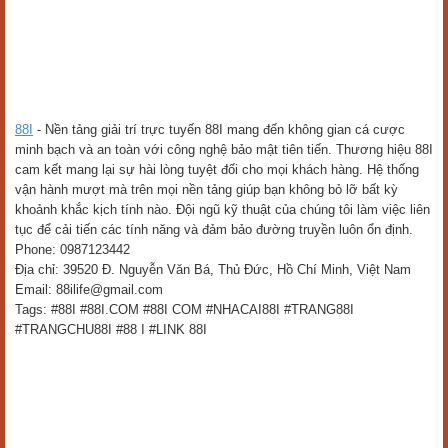
88I
- Nền tảng giải trí trực tuyến 88I mang đến không gian cá cược
minh bạch và an toàn với công nghệ bảo mật tiên tiến. Thương hiệu 88I
cam kết mang lại sự hài lòng tuyệt đối cho mọi khách hàng. Hệ thống
vận hành mượt mà trên mọi nền tảng giúp bạn không bỏ lỡ bất kỳ
khoảnh khắc kịch tính nào. Đội ngũ kỹ thuật của chúng tôi làm việc liên
tục để cải tiến các tính năng và đảm bảo đường truyền luôn ổn định.
Phone: 0987123442
Địa chỉ: 39520 Đ. Nguyễn Văn Bá, Thủ Đức, Hồ Chí Minh, Việt Nam
Email: 88ilife@gmail.com
Tags: #88I #88I.COM #88I COM #NHACAI88I #TRANG88I
#TRANGCHU88I #88 I #LINK 88I