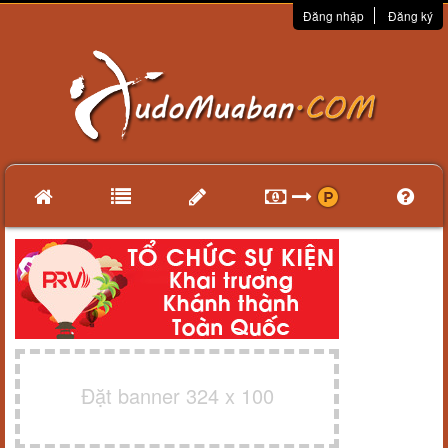
Đăng nhập
Đăng ký
Đặt banner 324 x 100