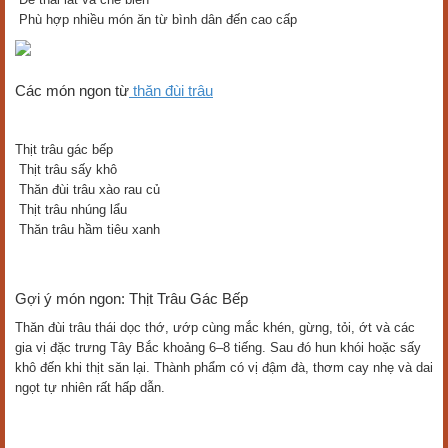
Phù hợp nhiều món ăn từ bình dân đến cao cấp
Các món ngon từ
thăn đùi trâu
Thịt trâu gác bếp
Thịt trâu sấy khô
Thăn đùi trâu xào rau củ
Thịt trâu nhúng lẩu
Thăn trâu hầm tiêu xanh
Gợi ý món ngon: Thịt Trâu Gác Bếp
Thăn đùi trâu thái dọc thớ, ướp cùng mắc khén, gừng, tỏi, ớt và các
gia vị đặc trưng Tây Bắc khoảng 6–8 tiếng. Sau đó hun khói hoặc sấy
khô đến khi thịt săn lại. Thành phẩm có vị đậm đà, thơm cay nhẹ và dai
ngọt tự nhiên rất hấp dẫn.