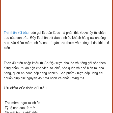
Thịt thăn đùi trâu
, còn gọi là thăn lá cờ, là phần thịt được lấy từ chân
sau của con trâu. Đây là phần thịt được nhiều khách hàng ưa chuộng
nhờ đặc điểm mềm, nhiều nạc, ít gân, thịt thơm và không bị dai khi chế
biến.
Thăn đùi trâu nhập khẩu từ Ấn Độ được pha lóc và đóng gói sẵn theo
từng phần, thuận tiện cho việc sơ chế, bảo quản và chế biến tại nhà
hàng, quán ăn hoặc bếp công nghiệp. Sản phẩm được cấp đông tiêu
chuẩn giúp giữ nguyên độ tươi ngon và chất lượng thịt.
Ưu điểm của thăn đùi trâu
Thịt mềm, ngọt tự nhiên
Tỷ lệ nạc cao, ít mỡ
Dễ thái lát và chế biến