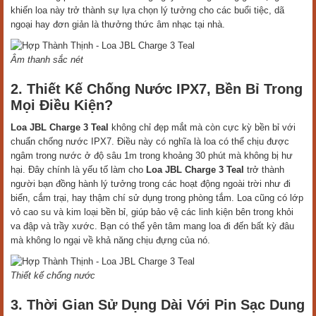
khiến loa này trở thành sự lựa chọn lý tưởng cho các buổi tiệc, dã
ngoại hay đơn giản là thưởng thức âm nhạc tại nhà.
Âm thanh sắc nét
2. Thiết Kế Chống Nước IPX7, Bền Bỉ Trong
Mọi Điều Kiện?
Loa JBL Charge 3 Teal
không chỉ đẹp mắt mà còn cực kỳ bền bỉ với
chuẩn chống nước IPX7. Điều này có nghĩa là loa có thể chịu được
ngâm trong nước ở độ sâu 1m trong khoảng 30 phút mà không bị hư
hại. Đây chính là yếu tố làm cho
Loa JBL Charge 3 Teal
trở thành
người bạn đồng hành lý tưởng trong các hoạt động ngoài trời như đi
biển, cắm trại, hay thậm chí sử dụng trong phòng tắm. Loa cũng có lớp
vỏ cao su và kim loại bền bỉ, giúp bảo vệ các linh kiện bên trong khỏi
va đập và trầy xước. Bạn có thể yên tâm mang loa đi đến bất kỳ đâu
mà không lo ngại về khả năng chịu đựng của nó.
Thiết kế chống nước
3. Thời Gian Sử Dụng Dài Với Pin Sạc Dung