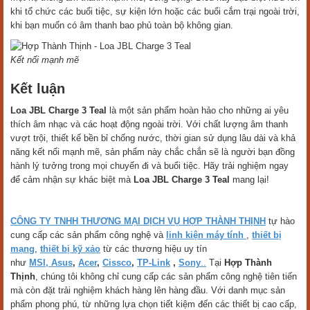
khi tổ chức các buổi tiệc, sự kiện lớn hoặc các buổi cắm trại ngoài trời,
khi bạn muốn có âm thanh bao phủ toàn bộ không gian.
Kết nối mạnh mẽ
Kết luận
Loa JBL Charge 3 Teal
là một sản phẩm hoàn hảo cho những ai yêu
thích âm nhạc và các hoạt động ngoài trời. Với chất lượng âm thanh
vượt trội, thiết kế bền bỉ chống nước, thời gian sử dụng lâu dài và khả
năng kết nối mạnh mẽ, sản phẩm này chắc chắn sẽ là người bạn đồng
hành lý tưởng trong mọi chuyến đi và buổi tiệc. Hãy trải nghiệm ngay
để cảm nhận sự khác biệt mà
Loa JBL Charge 3 Teal
mang lại!
CÔNG TY TNHH THƯƠNG MẠI DỊCH VỤ HỢP THÀNH THỊNH
tự hào
cung cấp các sản phẩm công nghệ và
linh kiện máy tính
,
thiết bị
mạng
,
thiết bị kỹ xảo
từ các thương hiệu uy tín
như
MSI,
Asus
,
Acer
,
Cissco
,
TP-Link
,
Sony
..
Tại
Hợp Thành
Thịnh
, chúng tôi không chỉ cung cấp các sản phẩm công nghệ tiên tiến
mà còn đặt trải nghiệm khách hàng lên hàng đầu. Với danh mục sản
phẩm phong phú, từ những lựa chọn tiết kiệm đến các thiết bị cao cấp,