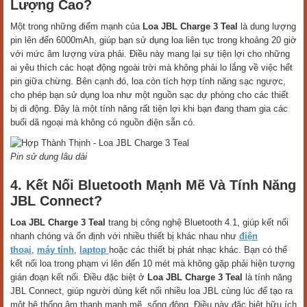
Lượng Cao?
Một trong những điểm mạnh của
Loa JBL Charge 3 Teal
là dung lượng
pin lên đến 6000mAh, giúp bạn sử dụng loa liên tục trong khoảng 20 giờ
với mức âm lượng vừa phải. Điều này mang lại sự tiện lợi cho những
ai yêu thích các hoạt động ngoài trời mà không phải lo lắng về việc hết
pin giữa chừng. Bên cạnh đó, loa còn tích hợp tính năng sạc ngược,
cho phép bạn sử dụng loa như một nguồn sạc dự phòng cho các thiết
bị di động. Đây là một tính năng rất tiện lợi khi bạn đang tham gia các
buổi dã ngoại mà không có nguồn điện sẵn có.
Pin sử dung lâu dài
4. Kết Nối Bluetooth Mạnh Mẽ Và Tính Năng
JBL Connect?
Loa JBL Charge 3 Teal
trang bị công nghệ Bluetooth 4.1, giúp kết nối
nhanh chóng và ổn định với nhiều thiết bị khác nhau như
điện
thoại
,
máy tính
,
laptop
hoặc các thiết bị phát nhạc khác. Bạn có thể
kết nối loa trong phạm vi lên đến 10 mét mà không gặp phải hiện tượng
gián đoạn kết nối. Điều đặc biệt ở
Loa JBL Charge 3 Teal
là tính năng
JBL Connect, giúp người dùng kết nối nhiều loa JBL cùng lúc để tạo ra
một hệ thống âm thanh mạnh mẽ, sống động. Điều này đặc biệt hữu ích