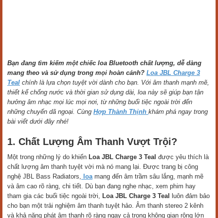
Bạn đang tìm kiếm một chiếc loa Bluetooth chất lượng, dễ dàng
mang theo và sử dụng trong mọi hoàn cảnh?
Loa JBL Charge 3
Teal
chính là lựa chọn tuyệt vời dành cho bạn. Với âm thanh mạnh mẽ,
thiết kế chống nước và thời gian sử dụng dài, loa này sẽ giúp bạn tận
hưởng âm nhạc mọi lúc mọi nơi, từ những buổi tiệc ngoài trời đến
những chuyến dã ngoại. Cùng
Hợp Thành Thịnh
khám phá ngay trong
bài viết dưới đây nhé!
1. Chất Lượng Âm Thanh Vượt Trội?
Một trong những lý do khiến
Loa JBL Charge 3 Teal
được yêu thích là
chất lượng âm thanh tuyệt vời mà nó mang lại. Được trang bị công
nghệ JBL Bass Radiators,
loa
mang đến âm trầm sâu lắng, mạnh mẽ
và âm cao rõ ràng, chi tiết. Dù bạn đang nghe nhạc, xem phim hay
tham gia các buổi tiệc ngoài trời,
Loa JBL Charge 3 Teal
luôn đảm bảo
cho bạn một trải nghiệm âm thanh tuyệt hảo. Âm thanh stereo 2 kênh
và khả năng phát âm thanh rõ ràng ngay cả trong không gian rộng lớn