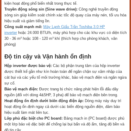
kiện hoạt động phổ biến nhất trong thực tế.
Truyền động sóng sin (Sine wave drive):
Công nghệ truyền động
sóng sin giúp kiểm soát chính xác tốc độ quay của máy nén, tối ưu hóa
hiệu suất và giảm tiếng ồn.
Công suất mạnh mẽ:
Máy Lạnh Giấu Trần Toshiba 3.0 HP
inverter
hoặc 24.000 BTU/h, máy phù hợp cho các khu vực có diện tích
30 - 36 m² hoặc 108 - 120 m³ khí (thích hợp cho phòng khách, văn
phòng)
Độ tin cậy và Vận hành ổn định
Hộp inverter được bảo vệ:
Các bộ phận trung tâm của hộp inverter
được thiết kế gần như kín hoàn toàn để ngăn chặn sự xâm nhập của
cát bụi và các yếu tố môi trường khác, bảo vệ mạch điện và ngăn ngừa
sự cố.
Bảo vệ mạch điện:
Được trang bị chức năng phát hiện lỗi đấu dây
nguồn (đối với dòng 4&5HP, 3 pha) để bảo vệ mạch điện bên trong.
Hoạt động ổn định dưới biến động điện áp:
Dòng máy này duy trì
hoạt động ổn định ngay cả dưới các biến động nguồn điện, đảm bảo
hiệu suất làm mát liên tục.
Lớp phủ đặc biệt cho PC board:
Bảng mạch in (PC board) được phủ
một lớp bảo vệ đặc biệt để chống lại bụi bẩn và độ ẩm, tăng độ bền và
độ tin cậy.