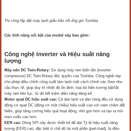
Thi công lắp đặt máy lạnh giấu trần nối ống gió Toshiba
Các tính năng nổi bật của model này bao gồm:
Công nghệ Inverter và Hiệu suất năng
lượng
Máy nén DC Twin-Rotary:
Sử dụng máy nén biến tần (inverter
compressor) DC Twin-Rotary độc quyền của Toshiba. Công nghệ này
cho phép điều chỉnh công suất làm lạnh một cách chính xác theo nhu
cầu thực tế, giúp duy trì nhiệt độ ổn định, loại bỏ hiện tượng bật/tắt
máy nén liên tục, từ đó tiết kiệm điện năng đáng kể.
Motor quạt DC hiệu suất cao:
Cả dàn lạnh và dàn nóng đều sử dụng
động cơ quạt DC (động cơ một chiều) hiệu suất cao với nam châm đất
hiếm, giúp tăng cường hiệu quả hoạt động, nhỏ gọn hơn và tạo ra mô-
men xoắn cao hơn.
EER cao:
Dòng SPI này được thiết kế để đạt Tỷ lệ hiệu suất năng
lượng (EER) cao, đặc biệt ở chế độ tải một phần (part-load), là điều