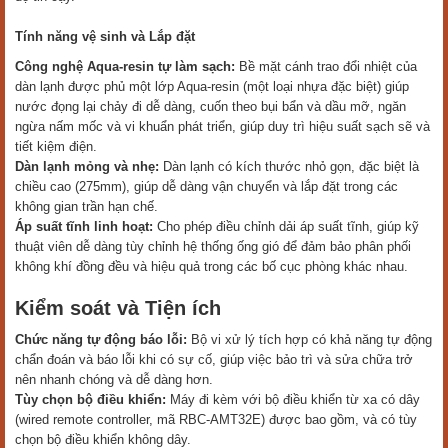
Tính năng vệ sinh và Lắp đặt
Công nghệ Aqua-resin tự làm sạch:
Bề mặt cánh trao đổi nhiệt của
dàn lạnh được phủ một lớp Aqua-resin (một loại nhựa đặc biệt) giúp
nước đọng lại chảy đi dễ dàng, cuốn theo bụi bẩn và dầu mỡ, ngăn
ngừa nấm mốc và vi khuẩn phát triển, giúp duy trì hiệu suất sạch sẽ và
tiết kiệm điện.
Dàn lạnh mỏng và nhẹ:
Dàn lạnh có kích thước nhỏ gọn, đặc biệt là
chiều cao (275mm), giúp dễ dàng vận chuyển và lắp đặt trong các
không gian trần hạn chế.
Áp suất tĩnh linh hoạt:
Cho phép điều chỉnh dải áp suất tĩnh, giúp kỹ
thuật viên dễ dàng tùy chỉnh hệ thống ống gió để đảm bảo phân phối
không khí đồng đều và hiệu quả trong các bố cục phòng khác nhau.
Kiểm soát và Tiện ích
Chức năng tự động báo lỗi:
Bộ vi xử lý tích hợp có khả năng tự động
chẩn đoán và báo lỗi khi có sự cố, giúp việc bảo trì và sửa chữa trở
nên nhanh chóng và dễ dàng hơn.
Tùy chọn bộ điều khiển:
Máy đi kèm với bộ điều khiển từ xa có dây
(wired remote controller, mã RBC-AMT32E) được bao gồm, và có tùy
chọn bộ điều khiển không dây.