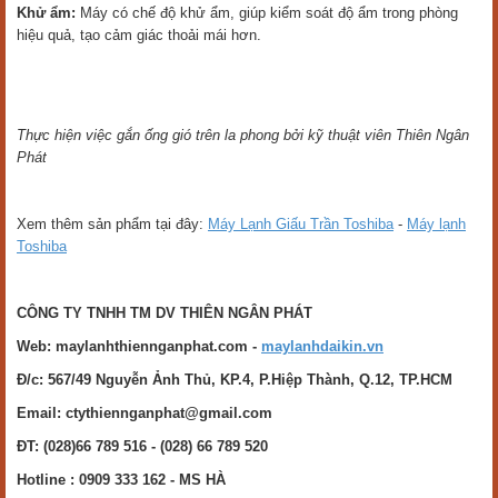
Khử ẩm:
Máy có chế độ khử ẩm, giúp kiểm soát độ ẩm trong phòng
hiệu quả, tạo cảm giác thoải mái hơn.
Thực hiện việc gắn ống gió trên la phong bởi kỹ thuật viên Thiên Ngân
Phát
Xem thêm sản phẩm tại đây:
Máy Lạnh Giấu Trần Toshiba
-
Máy lạnh
Toshiba
CÔNG TY TNHH TM DV THIÊN NGÂN PHÁT
Web: maylanhthiennganphat.com -
maylanhdaikin.vn
Đ/c: 567/49 Nguyễn Ảnh Thủ, KP.4, P.Hiệp Thành, Q.12, TP.HCM
Email: ctythiennganphat@gmail.com
ĐT: (028)66 789 516 - (028) 66 789 520
Hotline :
0909 333 162 - MS HÀ