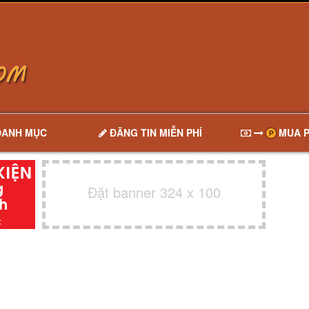
DANH MỤC
ĐĂNG TIN MIỄN PHÍ
MUA P
Đặt banner 324 x 100