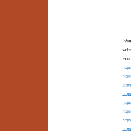
Info
webs
Ende
http
https
http
http
http
https
http
http