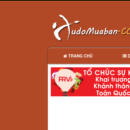
TRANG CHỦ