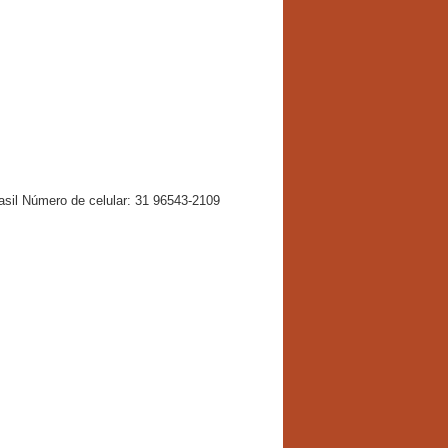
sil Número de celular: 31 96543-2109