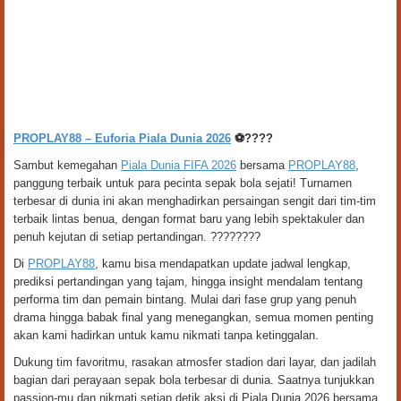
PROPLAY88 – Euforia Piala Dunia 2026
⚽????
Sambut kemegahan
Piala Dunia FIFA 2026
bersama
PROPLAY88
,
panggung terbaik untuk para pecinta sepak bola sejati! Turnamen
terbesar di dunia ini akan menghadirkan persaingan sengit dari tim-tim
terbaik lintas benua, dengan format baru yang lebih spektakuler dan
penuh kejutan di setiap pertandingan. ????????
Di
PROPLAY88
, kamu bisa mendapatkan update jadwal lengkap,
prediksi pertandingan yang tajam, hingga insight mendalam tentang
performa tim dan pemain bintang. Mulai dari fase grup yang penuh
drama hingga babak final yang menegangkan, semua momen penting
akan kami hadirkan untuk kamu nikmati tanpa ketinggalan.
Dukung tim favoritmu, rasakan atmosfer stadion dari layar, dan jadilah
bagian dari perayaan sepak bola terbesar di dunia. Saatnya tunjukkan
passion-mu dan nikmati setiap detik aksi di Piala Dunia 2026 bersama