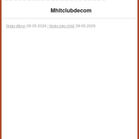
Mhitclubdecom
Ngày đăng:
09-05-2026 |
Ngày cập nhật:
09-05-2026