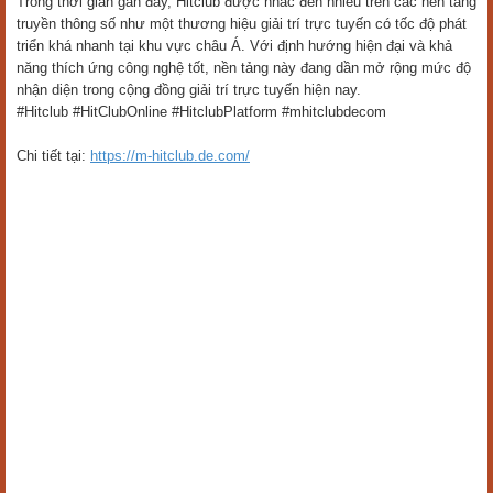
Trong thời gian gần đây, Hitclub được nhắc đến nhiều trên các nền tảng
truyền thông số như một thương hiệu giải trí trực tuyến có tốc độ phát
triển khá nhanh tại khu vực châu Á. Với định hướng hiện đại và khả
năng thích ứng công nghệ tốt, nền tảng này đang dần mở rộng mức độ
nhận diện trong cộng đồng giải trí trực tuyến hiện nay.
#Hitclub #HitClubOnline #HitclubPlatform #mhitclubdecom
Chi tiết tại:
https://m-hitclub.de.com/