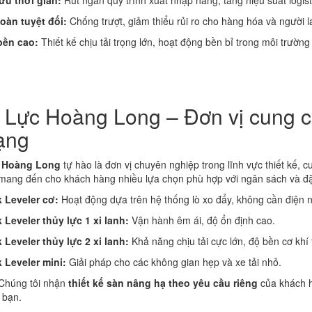
ưu thời gian:
Rút ngắn quy trình xuất nhập hàng, tăng hiệu suất logist
oàn tuyệt đối:
Chống trượt, giảm thiểu rủi ro cho hàng hóa và người l
bền cao:
Thiết kế chịu tải trọng lớn, hoạt động bền bỉ trong môi trườn
 Lực Hoàng Long – Đơn vị cung c
ạng
 Hoàng Long
tự hào là đơn vị chuyên nghiệp trong lĩnh vực thiết kế, 
mang đến cho khách hàng nhiều lựa chọn phù hợp với ngân sách và đặ
 Leveler cơ:
Hoạt động dựa trên hệ thống lò xo đẩy, không cần điện nă
 Leveler thủy lực 1 xi lanh:
Vận hành êm ái, độ ổn định cao.
 Leveler thủy lực 2 xi lanh:
Khả năng chịu tải cực lớn, độ bền cơ khí 
 Leveler mini:
Giải pháp cho các không gian hẹp và xe tải nhỏ.
húng tôi nhận
thiết kế sàn nâng hạ theo yêu cầu riêng
của khách h
 bạn.