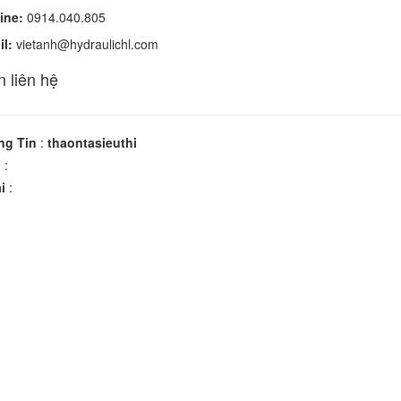
ine:
0914.040.805
l:
vietanh@hydraulichl.com
n liên hệ
ng Tin
:
thaontasieuthi
n
:
i
: