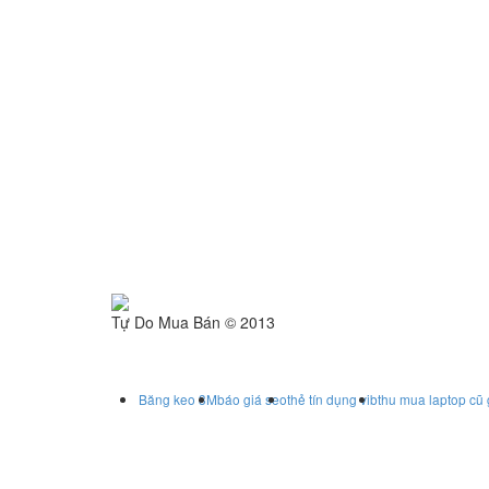
Tự Do Mua Bán © 2013
Băng keo 3M
báo giá seo
thẻ tín dụng vib
thu mua laptop cũ 