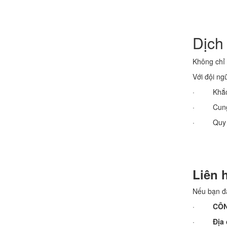
Dịch
Không chỉ 
Với đội ng
· Khắc ph
· Cung cấ
· Quy trìn
Liên 
Nếu bạn đa
·
CÔN
·
Địa 