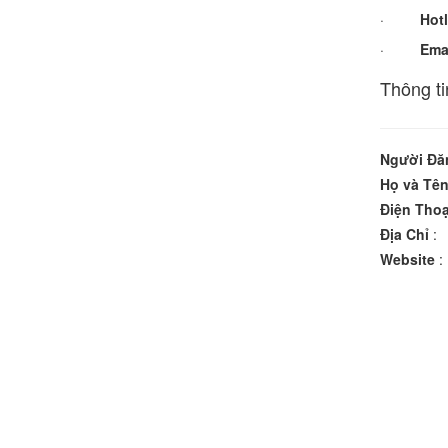
·
Hotl
·
Emai
Thông ti
Người Đă
Họ và Tê
Điện Thoạ
Địa Chỉ
:
Website
: