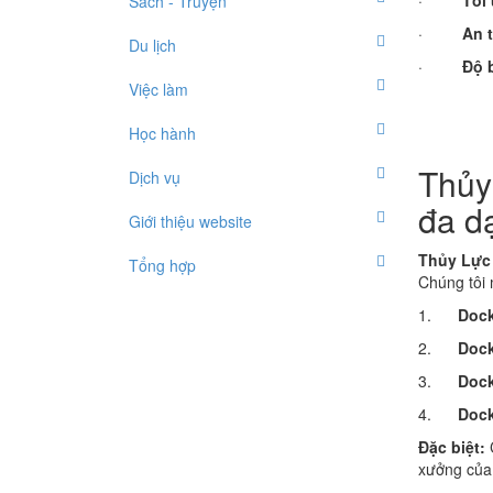
·
Tối 
Sách - Truyện
·
An t
Du lịch
·
Độ 
Việc làm
Học hành
Thủy
Dịch vụ
đa d
Giới thiệu website
Thủy Lực
Tổng hợp
Chúng tôi 
1.
Dock
2.
Dock
3.
Dock
4.
Dock
Đặc biệt:
C
xưởng của