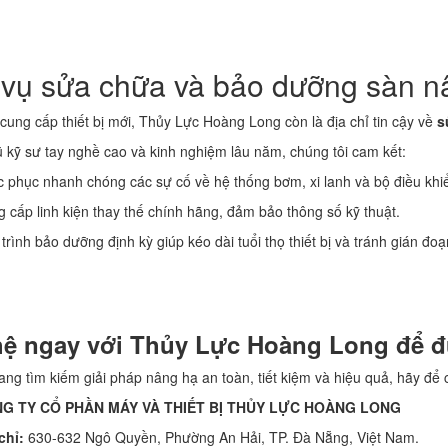
 vụ sửa chữa và bảo dưỡng sàn n
cung cấp thiết bị mới, Thủy Lực Hoàng Long còn là địa chỉ tin cậy về
s
ũ kỹ sư tay nghề cao và kinh nghiệm lâu năm, chúng tôi cam kết:
ục nhanh chóng các sự cố về hệ thống bơm, xi lanh và bộ điều khi
p linh kiện thay thế chính hãng, đảm bảo thông số kỹ thuật.
h bảo dưỡng định kỳ giúp kéo dài tuổi thọ thiết bị và tránh gián đoạ
hệ ngay với Thủy Lực Hoàng Long để đư
ng tìm kiếm giải pháp nâng hạ an toàn, tiết kiệm và hiệu quả, hãy để
G TY CỔ PHẦN MÁY VÀ THIẾT BỊ THỦY LỰC HOÀNG LONG
chỉ:
630-632 Ngô Quyền, Phường An Hải, TP. Đà Nẵng, Việt Nam.