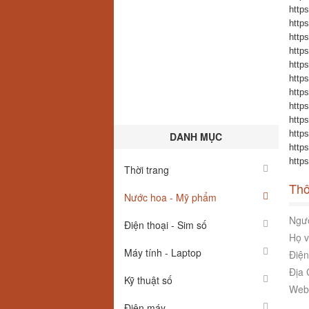
http
http
http
http
http
http
http
https
http
http
DANH MỤC
https
https
Thời trang
Thô
Nước hoa - Mỹ phẩm
Ngườ
Điện thoại - Sim số
Họ v
Máy tính - Laptop
Điện
Địa 
Kỹ thuật số
Webs
Điện máy