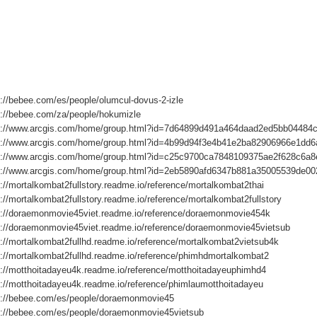
s://bebee.com/es/people/olumcul-dovus-2-izle
s://bebee.com/za/people/hokumizle
s://www.arcgis.com/home/group.html?id=7d64899d491a464daad2ed5bb04484
s://www.arcgis.com/home/group.html?id=4b99d94f3e4b41e2ba82906966e1dd6
s://www.arcgis.com/home/group.html?id=c25c9700ca7848109375ae2f628c6a8
s://www.arcgis.com/home/group.html?id=2eb5890afd6347b881a35005539de00
s://mortalkombat2fullstory.readme.io/reference/mortalkombat2thai
://mortalkombat2fullstory.readme.io/reference/mortalkombat2fullstory
s://doraemonmovie45viet.readme.io/reference/doraemonmovie454k
s://doraemonmovie45viet.readme.io/reference/doraemonmovie45vietsub
s://mortalkombat2fullhd.readme.io/reference/mortalkombat2vietsub4k
s://mortalkombat2fullhd.readme.io/reference/phimhdmortalkombat2
s://motthoitadayeu4k.readme.io/reference/motthoitadayeuphimhd4
s://motthoitadayeu4k.readme.io/reference/phimlaumotthoitadayeu
s://bebee.com/es/people/doraemonmovie45
s://bebee.com/es/people/doraemonmovie45vietsub