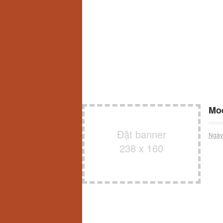
Mo
Đặt banner
Ngày
238 x 160