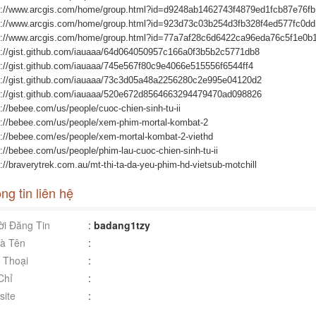
s://www.arcgis.com/home/group.html?id=d9248ab1462743f4879ed1fcb87e76fb
s://www.arcgis.com/home/group.html?id=923d73c03b254d3fb328f4ed577fc0dd
s://www.arcgis.com/home/group.html?id=77a7af28c6d6422ca96eda76c5f1e0b
s://gist.github.com/iauaaa/64d064050957c166a0f3b5b2c5771db8
s://gist.github.com/iauaaa/745e567f80c9e4066e515556f6544ff4
s://gist.github.com/iauaaa/73c3d05a48a2256280c2e995e04120d2
s://gist.github.com/iauaaa/520e672d8564663294479470ad098826
://bebee.com/us/people/cuoc-chien-sinh-tu-ii
s://bebee.com/us/people/xem-phim-mortal-kombat-2
s://bebee.com/es/people/xem-mortal-kombat-2-viethd
://bebee.com/us/people/phim-lau-cuoc-chien-sinh-tu-ii
://braverytrek.com.au/mt-thi-ta-da-yeu-phim-hd-vietsub-motchill
ng tin liên hệ
i Đăng Tin
:
badang1tzy
à Tên
:
 Thoại
:
Chỉ
:
ite
: