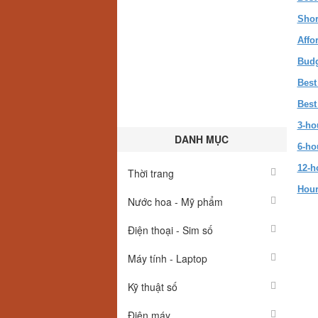
Shor
Affo
Budg
Best
Best
3-ho
DANH MỤC
6-ho
12-h
Thời trang
Hour
Nước hoa - Mỹ phẩm
Điện thoại - Sim số
Máy tính - Laptop
Kỹ thuật số
Điện máy