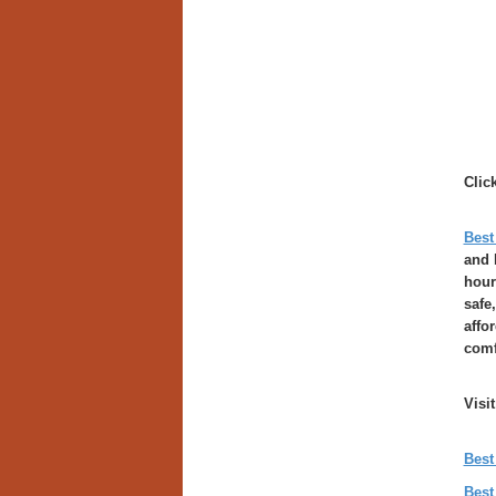
Clic
Best
and 
hour
safe
affo
comf
Visi
Best
Best