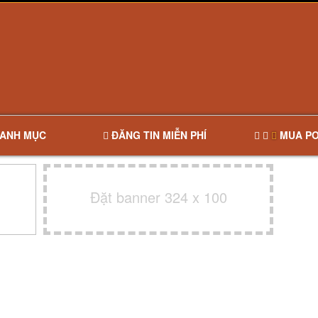
ANH MỤC
ĐĂNG TIN MIỄN PHÍ
MUA PO
Đặt banner 324 x 100