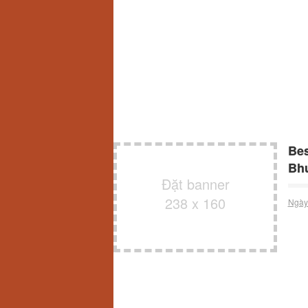
Bes
Bh
Đặt banner
238 x 160
Ngày