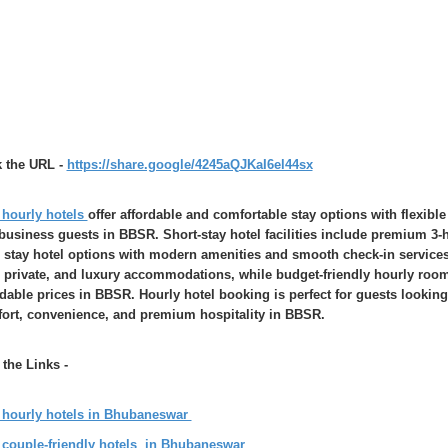
k the URL -
https://share.google/4245aQJKaI6el44sx
 hourly hotels
offer affordable and comfortable stay options with flexibl
business guests in BBSR. Short-stay hotel facilities include premium 3-ho
 stay hotel options with modern amenities and smooth check-in services
, private, and luxury accommodations, while budget-friendly hourly room
rdable prices in BBSR. Hourly hotel booking is perfect for guests looking 
ort, convenience, and premium hospitality in BBSR.
t the Links -
 hourly hotels in Bhubaneswar
 couple-friendly hotels in Bhubaneswar