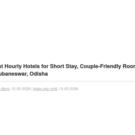
t Hourly Hotels for Short Stay, Couple-Friendly Ro
ubaneswar, Odisha
 đăng:
13-05-2026 |
Ngày cập nhật:
13-05-2026