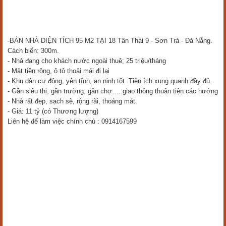
-BÁN NHÀ DIỆN TÍCH 95 M2 TẠI 18 Tân Thái 9 - Sơn Trà - Đà Nẵng.
Cách biển: 300m.
- Nhà đang cho khách nước ngoài thuê; 25 triệu/tháng
- Mặt tiền rộng, ô tô thoải mái đi lại
- Khu dân cư đông, yên tĩnh, an ninh tốt. Tiện ích xung quanh đầy đủ.
- Gần siêu thị, gần trường, gần chợ…..giao thông thuận tiện các hướng
- Nhà rất đẹp, sạch sẽ, rộng rãi, thoáng mát.
- Giá: 11 tỷ (có Thương lượng)
Liên hệ để làm việc chính chủ : 0914167599