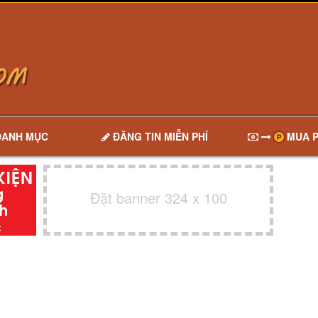
DANH MỤC
ĐĂNG TIN MIỄN PHÍ
MUA P
Đặt banner 324 x 100