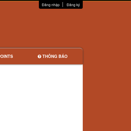
Đăng nhập
Đăng ký
OINTS
THÔNG BÁO