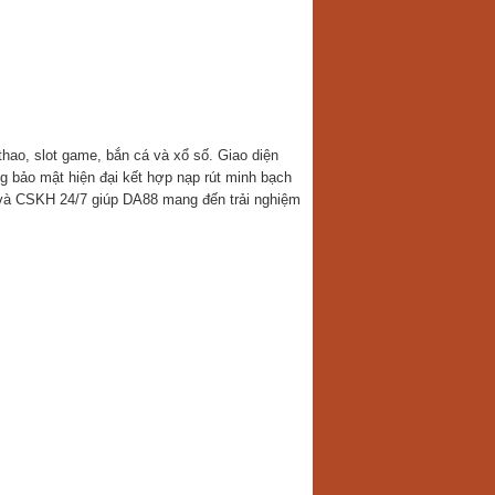
thao, slot game, bắn cá và xổ số. Giao diện
ng bảo mật hiện đại kết hợp nạp rút minh bạch
ỳ và CSKH 24/7 giúp DA88 mang đến trải nghiệm