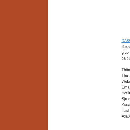
DA8
được 
giúp
cá c
Thôn
Thươ
Webs
Emai
Hotl
Địa 
Zipc
Hash
#da8