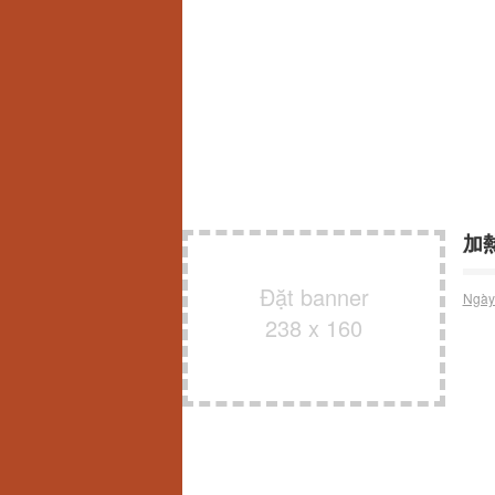
加熱
Đặt banner
Ngày
238 x 160