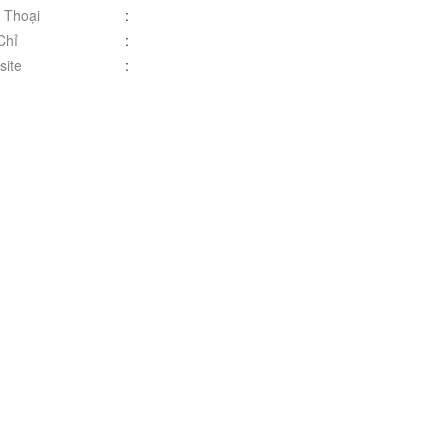
 Thoại
:
Chỉ
:
ite
: