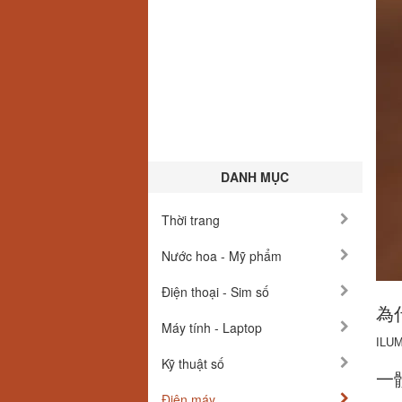
DANH MỤC
Thời trang
Nước hoa - Mỹ phẩm
Điện thoại - Sim số
為
Máy tính - Laptop
ILU
Kỹ thuật số
一
Điện máy