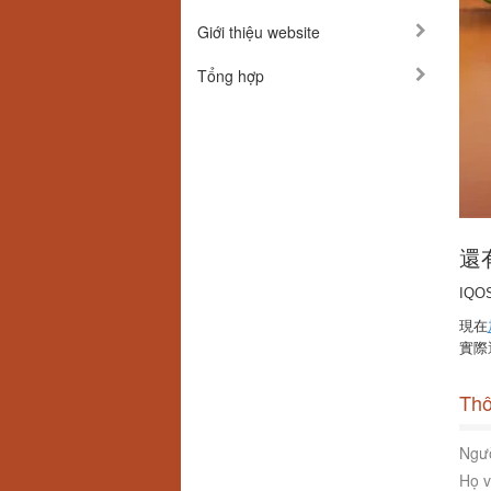
Giới thiệu website
Tổng hợp
還
IQO
現在
實際
Thô
Ngườ
Họ v