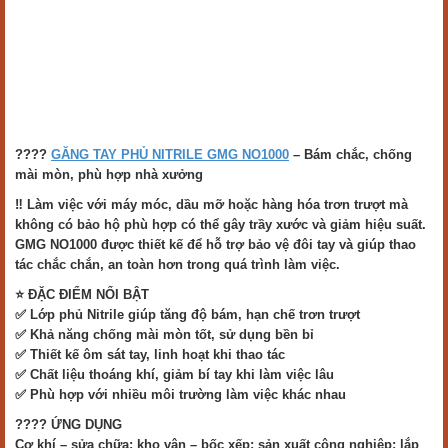
????
GĂNG TAY PHỦ NITRILE GMG NO1000
– Bám chắc, chống
mài mòn, phù hợp nhà xưởng
‼️ Làm việc với máy móc, dầu mỡ hoặc hàng hóa trơn trượt mà
không có bảo hộ phù hợp có thể gây trầy xước và giảm hiệu suất.
GMG NO1000 được thiết kế để hỗ trợ bảo vệ đôi tay và giúp thao
tác chắc chắn, an toàn hơn trong quá trình làm việc.
⭐ ĐẶC ĐIỂM NỔI BẬT
✅ Lớp phủ Nitrile giúp tăng độ bám, hạn chế trơn trượt
✅ Khả năng chống mài mòn tốt, sử dụng bền bỉ
✅ Thiết kế ôm sát tay, linh hoạt khi thao tác
✅ Chất liệu thoáng khí, giảm bí tay khi làm việc lâu
✅ Phù hợp với nhiều môi trường làm việc khác nhau
???? ỨNG DỤNG
Cơ khí – sửa chữa; kho vận – bốc xếp; sản xuất công nghiệp; lắp