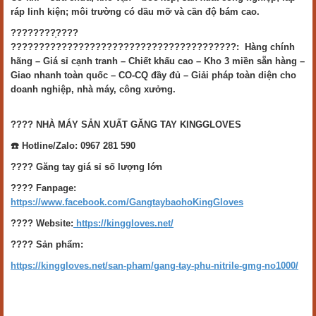
ráp linh kiện; môi trường có dầu mỡ và cần độ bám cao.
????????̣????
????????????????????????????????????????: Hàng chính
hãng – Giá sỉ cạnh tranh – Chiết khấu cao – Kho 3 miền sẵn hàng –
Giao nhanh toàn quốc – CO-CQ đầy đủ – Giải pháp toàn diện cho
doanh nghiệp, nhà máy, công xưởng.
???? NHÀ MÁY SẢN XUẤT GĂNG TAY KINGGLOVES
☎️ Hotline/Zalo: 0967 281 590
???? Găng tay giá sỉ số lượng lớn
???? Fanpage:
https://www.facebook.com/GangtaybaohoKingGloves
???? Website:
https://kinggloves.net/
???? Sản phẩm:
https://kinggloves.net/san-pham/gang-tay-phu-nitrile-gmg-no1000/