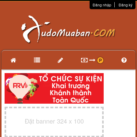
Đăng nhập
Đăng ký
Đặt banner 324 x 100