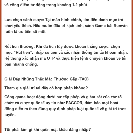
và cộng điểm tự động trong khoảng 1-2 phút.
Lựa chọn sảnh cược: Tại màn hình chính, tìm đến danh mục trò
chơi yêu thích. Nếu muốn đấu trí kịch tính, sảnh Game bài Sunwin
luôn là ưu tiên số một.
Rút tiền thưởng: Khi đã tích lũy được khoản thắng cược, chọn
mục “Rút tiền”, nhập số tiền và xác nhận thông tin tài khoản nhận.
Hệ thống xác nhận mã OTP và thực hiện lệnh chuyển khoản về túi
bạn nhanh chóng.
Giải Đáp Những Thắc Mắc Thường Gặp (FAQ)
Tham gia giải trí tại đây có hợp pháp không?
Cổng game hoạt động dưới sự cấp phép và giám sát của các tổ
chức cá cược quốc tế uy tín như PAGCOR, đảm bảo mọi hoạt
động diễn ra theo đúng quy định pháp luật quốc tế về giải trí trực
tuyến.
Tôi phải làm gì khi quên mật khẩu đăng nhập?