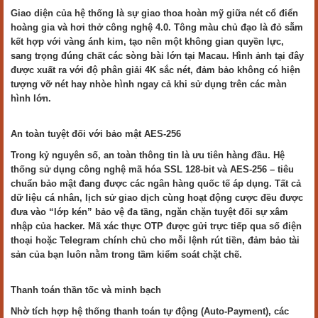
Giao diện của hệ thống là sự giao thoa hoàn mỹ giữa nét cổ điển
hoàng gia và hơi thở công nghệ 4.0. Tông màu chủ đạo là đỏ sẫm
kết hợp với vàng ánh kim, tạo nên một không gian quyền lực,
sang trọng đúng chất các sòng bài lớn tại Macau. Hình ảnh tại đây
được xuất ra với độ phân giải 4K sắc nét, đảm bảo không có hiện
tượng vỡ nét hay nhòe hình ngay cả khi sử dụng trên các màn
hình lớn.
An toàn tuyệt đối với bảo mật AES-256
Trong kỷ nguyên số, an toàn thông tin là ưu tiên hàng đầu. Hệ
thống sử dụng công nghệ mã hóa SSL 128-bit và AES-256 – tiêu
chuẩn bảo mật đang được các ngân hàng quốc tế áp dụng. Tất cả
dữ liệu cá nhân, lịch sử giao dịch cùng hoạt động cược đều được
đưa vào “lớp kén” bảo vệ đa tầng, ngăn chặn tuyệt đối sự xâm
nhập của hacker. Mã xác thực OTP được gửi trực tiếp qua số điện
thoại hoặc Telegram chính chủ cho mỗi lệnh rút tiền, đảm bảo tài
sản của bạn luôn nằm trong tầm kiểm soát chặt chẽ.
Thanh toán thần tốc và minh bạch
Nhờ tích hợp hệ thống thanh toán tự động (Auto-Payment), các