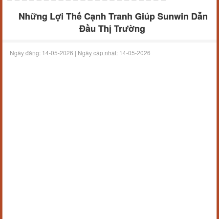
Những Lợi Thế Cạnh Tranh Giúp Sunwin Dẫn
Đầu Thị Trường
Ngày đăng:
14-05-2026 |
Ngày cập nhật:
14-05-2026