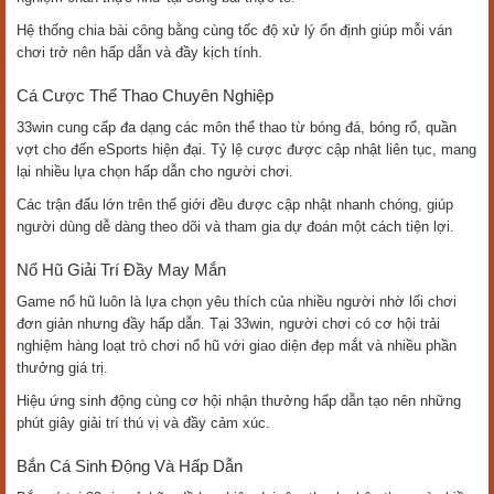
Hệ thống chia bài công bằng cùng tốc độ xử lý ổn định giúp mỗi ván
chơi trở nên hấp dẫn và đầy kịch tính.
Cá Cược Thể Thao Chuyên Nghiệp
33win cung cấp đa dạng các môn thể thao từ bóng đá, bóng rổ, quần
vợt cho đến eSports hiện đại. Tỷ lệ cược được cập nhật liên tục, mang
lại nhiều lựa chọn hấp dẫn cho người chơi.
Các trận đấu lớn trên thế giới đều được cập nhật nhanh chóng, giúp
người dùng dễ dàng theo dõi và tham gia dự đoán một cách tiện lợi.
Nổ Hũ Giải Trí Đầy May Mắn
Game nổ hũ luôn là lựa chọn yêu thích của nhiều người nhờ lối chơi
đơn giản nhưng đầy hấp dẫn. Tại 33win, người chơi có cơ hội trải
nghiệm hàng loạt trò chơi nổ hũ với giao diện đẹp mắt và nhiều phần
thưởng giá trị.
Hiệu ứng sinh động cùng cơ hội nhận thưởng hấp dẫn tạo nên những
phút giây giải trí thú vị và đầy cảm xúc.
Bắn Cá Sinh Động Và Hấp Dẫn