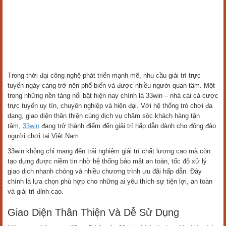
Trong thời đại công nghệ phát triển mạnh mẽ, nhu cầu giải trí trực
tuyến ngày càng trở nên phổ biến và được nhiều người quan tâm. Một
trong những nền tảng nổi bật hiện nay chính là 33win – nhà cái cá cược
trực tuyến uy tín, chuyên nghiệp và hiện đại. Với hệ thống trò chơi đa
dạng, giao diện thân thiện cùng dịch vụ chăm sóc khách hàng tận
tâm,
33win
đang trở thành điểm đến giải trí hấp dẫn dành cho đông đảo
người chơi tại Việt Nam.
33win không chỉ mang đến trải nghiệm giải trí chất lượng cao mà còn
tạo dựng được niềm tin nhờ hệ thống bảo mật an toàn, tốc độ xử lý
giao dịch nhanh chóng và nhiều chương trình ưu đãi hấp dẫn. Đây
chính là lựa chọn phù hợp cho những ai yêu thích sự tiện lợi, an toàn
và giải trí đỉnh cao.
Giao Diện Thân Thiện Và Dễ Sử Dụng