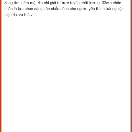
đang tìm kiếm một địa chỉ giải trí trực tuyến chất lượng, 33win chắc
chắn là lựa chọn đáng cân nhắc dành cho người yêu thích trải nghiệm
hiện đại và thú vị.