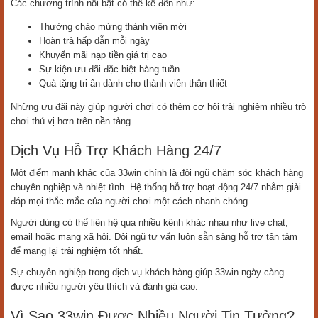
Các chương trình nổi bật có thể kể đến như:
Thưởng chào mừng thành viên mới
Hoàn trả hấp dẫn mỗi ngày
Khuyến mãi nạp tiền giá trị cao
Sự kiện ưu đãi đặc biệt hàng tuần
Quà tặng tri ân dành cho thành viên thân thiết
Những ưu đãi này giúp người chơi có thêm cơ hội trải nghiệm nhiều trò
chơi thú vị hơn trên nền tảng.
Dịch Vụ Hỗ Trợ Khách Hàng 24/7
Một điểm mạnh khác của 33win chính là đội ngũ chăm sóc khách hàng
chuyên nghiệp và nhiệt tình. Hệ thống hỗ trợ hoạt động 24/7 nhằm giải
đáp mọi thắc mắc của người chơi một cách nhanh chóng.
Người dùng có thể liên hệ qua nhiều kênh khác nhau như live chat,
email hoặc mạng xã hội. Đội ngũ tư vấn luôn sẵn sàng hỗ trợ tận tâm
để mang lại trải nghiệm tốt nhất.
Sự chuyên nghiệp trong dịch vụ khách hàng giúp 33win ngày càng
được nhiều người yêu thích và đánh giá cao.
Vì Sao 33win Được Nhiều Người Tin Tưởng?