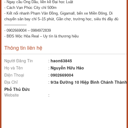
- Ngay cầu Ông Dầu, liền kề Đại học Luật
- Cách Vạn Phúc City chỉ 500m
- Kết nối nhanh Phạm Văn Đồng, Gigamall, bến xe Miền Đông, Di
chuyển sân bay chỉ 5–15 phút, Gần chợ, trường học, siêu thị đầy đủ
——————
- 0902669004 – 0984972839
- BĐS Mộc Hỏa Real – Uy tín là thương hiệu
Thông tin liên hệ
Người Đăng Tin
:
haon63845
Họ và Tên
:
Nguyễn Hữu Hảo
Điện Thoại
:
0902669004
Địa Chỉ
:
9/3a Đường 10 Hiệp Bình Chánh Thành
Phố Thủ Đức
Website
: