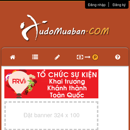
Đăng nhập
Đăng ký
Đặt banner 324 x 100