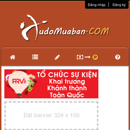
Đăng nhập
Đăng ký
Đặt banner 324 x 100