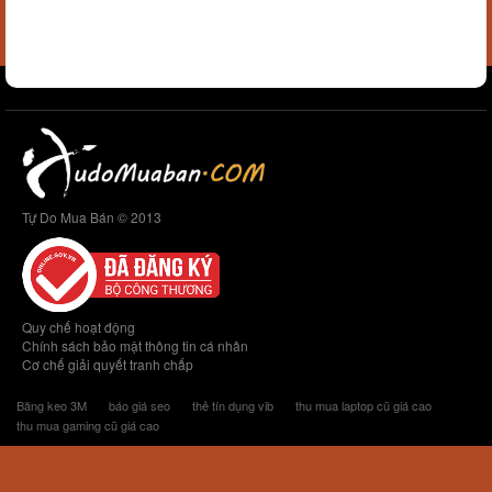
Tự Do Mua Bán © 2013
Quy chế hoạt động
Chính sách bảo mật thông tin cá nhân
Cơ chế giải quyết tranh chấp
Băng keo 3M
báo giá seo
thẻ tín dụng vib
thu mua laptop cũ giá cao
thu mua gaming cũ giá cao