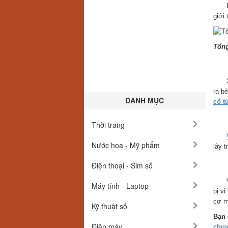
B
giới 
Tổng
3. 
Xuất
ra b
DANH MỤC
cổ t
4. 
Thời trang
Nước hoa - Mỹ phẩm
lây 
Điện thoại - Sim số
5. 
Với 
Máy tính - Laptop
bị v
cơ m
Kỹ thuật số
Bạn 
Điện máy
chuy