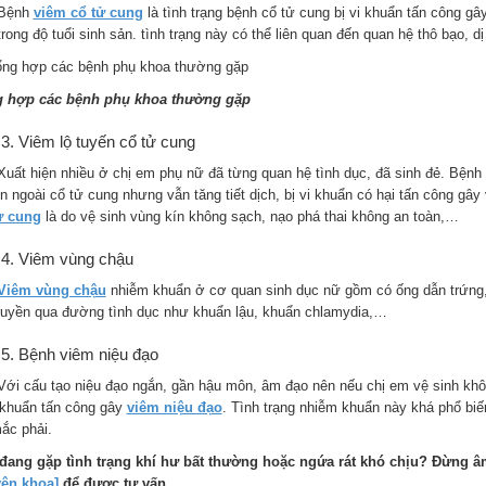
ệnh
viêm cổ tử cung
là tình trạng bệnh cổ tử cung bị vi khuẩn tấn công g
trong độ tuổi sinh sản. tình trạng này có thể liên quan đến quan hệ thô bạo, 
 hợp các bệnh phụ khoa thường gặp
Viêm lộ tuyến cổ tử cung
 hiện nhiều ở chị em phụ nữ đã từng quan hệ tình dục, đã sinh đẻ. Bệnh là
ên ngoài cổ tử cung nhưng vẫn tăng tiết dịch, bị vi khuẩn có hại tấn công g
ử cung
là do vệ sinh vùng kín không sạch, nạo phá thai không an toàn,…
Viêm vùng chậu
Viêm vùng chậu
nhiễm khuẩn ở cơ quan sinh dục nữ gồm có ống dẫn trứng, 
truyền qua đường tình dục như khuẩn lậu, khuẩn chlamydia,…
Bệnh viêm niệu đạo
cấu tạo niệu đạo ngắn, gần hậu môn, âm đạo nên nếu chị em vệ sinh không
i khuẩn tấn công gây
viêm niệu đạo
. Tình trạng nhiễm khuẩn này khá phổ bi
ắc phải.
đang gặp tình trạng khí hư bất thường hoặc ngứa rát khó chịu? Đừng 
ên khoa]
để được tư vấn