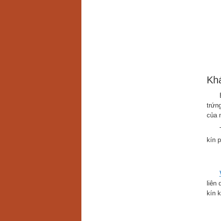
Khá
Bệnh
trứn
của 
Theo
kín 
1. 
liên
kín 
2. 