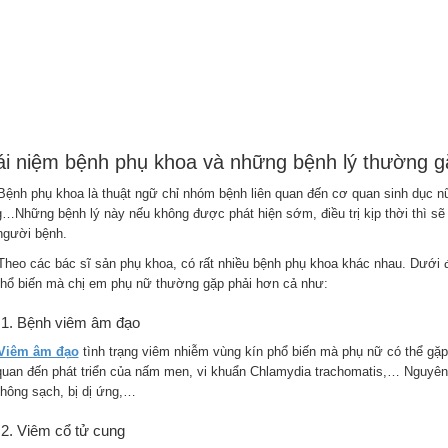
i niệm bệnh phụ khoa và những bệnh lý thường g
 phụ khoa là thuật ngữ chỉ nhóm bệnh liên quan đến cơ quan sinh dục nữ
g…Những bệnh lý này nếu không được phát hiện sớm, điều trị kịp thời thì s
người bệnh.
 các bác sĩ sản phụ khoa, có rất nhiều bệnh phụ khoa khác nhau. Dưới đ
phổ biến mà chị em phụ nữ thường gặp phải hơn cả như:
Bệnh viêm âm đạo
Viêm âm đạo
tình trạng viêm nhiễm vùng kín phổ biến mà phụ nữ có thể gặp p
 quan đến phát triển của nấm men, vi khuẩn Chlamydia trachomatis,… Nguyên
không sạch, bị dị ứng,…
Viêm cổ tử cung