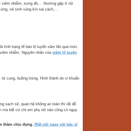
ây viêm nhiễm, sưng đỏ,... thường gặp ở nữ
dị ứng, vệ sinh vùng kín sai cách,…
 tình trạng tế bào lộ tuyến xâm lấn quá mức
ây viêm nhiễm. Nguyên nhân của
viêm lộ tuyến
tử cung, buồng trứng. Hình thành do vi khuẩn
 sạch sẽ, quan hệ không an toàn thì rất dễ
ến mà bất cứ chị em phụ nữ nào cũng có nguy
âm thầm chịu đựng.
[Kết nối ngay với bác sĩ