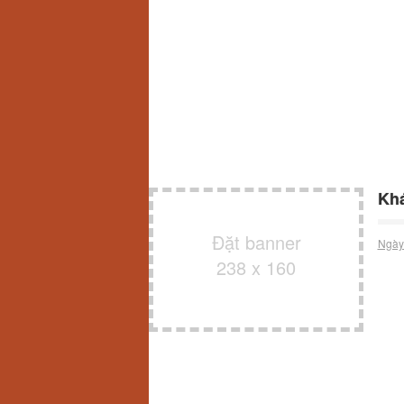
Khá
Đặt banner
Ngày
238 x 160