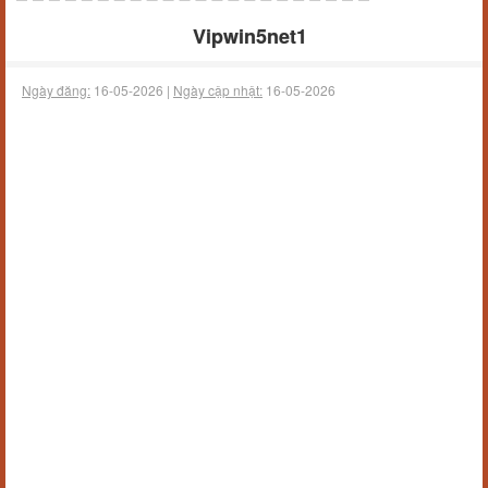
Vipwin5net1
Ngày đăng:
16-05-2026 |
Ngày cập nhật:
16-05-2026