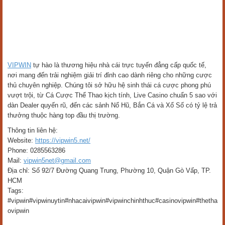
VIPWIN
tự hào là thương hiệu nhà cái trực tuyến đẳng cấp quốc tế,
nơi mang đến trải nghiệm giải trí đỉnh cao dành riêng cho những cược
thủ chuyên nghiệp. Chúng tôi sở hữu hệ sinh thái cá cược phong phú
vượt trội, từ Cá Cược Thể Thao kịch tính, Live Casino chuẩn 5 sao với
dàn Dealer quyến rũ, đến các sảnh Nổ Hũ, Bắn Cá và Xổ Số có tỷ lệ trả
thưởng thuộc hàng top đầu thị trường.
Thông tin liên hệ:
Website:
https://vipwin5.net/
Phone: 0285563286
Mail:
vipwin5net@gmail.com
Địa chỉ: Số 92/7 Đường Quang Trung, Phường 10, Quận Gò Vấp, TP.
HCM
Tags:
#vipwin#vipwinuytin#nhacaivipwin#vipwinchinhthuc#casinovipwin#thetha
ovipwin