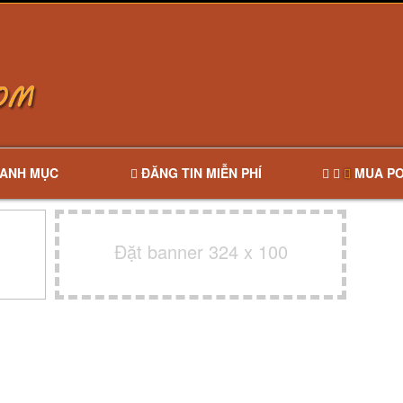
ANH MỤC
ĐĂNG TIN MIỄN PHÍ
MUA PO
Đặt banner 324 x 100