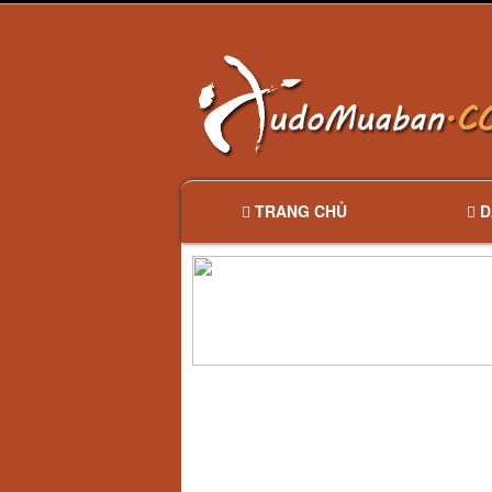
TRANG CHỦ
D