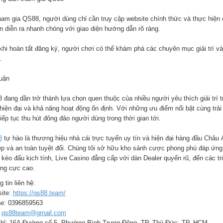
ham gia QS88, người dùng chỉ cần truy cập website chính thức và thực hiện 
n diễn ra nhanh chóng với giao diện hướng dẫn rõ ràng.
khi hoàn tất đăng ký, người chơi có thể khám phá các chuyên mục giải trí và
.
luận
 đang dần trở thành lựa chọn quen thuộc của nhiều người yêu thích giải trí t
hiện đại và khả năng hoạt động ổn định. Với những ưu điểm nổi bật cùng trải 
iếp tục thu hút đông đảo người dùng trong thời gian tới.
8
tự hào là thương hiệu nhà cái trực tuyến uy tín và hiện đại hàng đầu Châ
ệp và an toàn tuyệt đối. Chúng tôi sở hữu kho sảnh cược phong phú đáp ứ
 kèo đấu kịch tính, Live Casino đẳng cấp với dàn Dealer quyến rũ, đến các t
ng cực cao.
 tin liên hệ:
ite:
https://qs88.team/
e: 0396859563
:
qs88team@gmail.com
chỉ: 16A Đường số 5, Phường Bình Trưng Đông, TP. Thủ Đức, TP. HCM