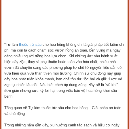
"Tự làm
thuốc trừ sâu
cho hoa hồng không chỉ là giải pháp tiết kiệm chi
phí mà còn là cách chăm sóc vườn hồng an toàn, bền vững mà ngày
càng nhiều người trồng hoa lựa chọn. Khi những đợt sâu bệnh xuất
hiện dày đặc, thay vì phụ thuộc hoàn toàn vào hóa chất, nhiều nhà
vườn đã chuyển sang các phương pháp tự chế từ nguyên liệu sẵn có,
vừa hiệu quả vừa thân thiện môi trường. Chính sự chủ động này giúp
cây hoa phát triển khỏe mạnh, hạn chế tồn dư độc hại và giữ được vẻ
đẹp tự nhiên lâu dài. Nếu biết cách áp dụng đúng, đây sẽ là “vũ khí”
đơn giản nhưng cực kỳ lợi hại trong việc bảo vệ hoa hồng khỏi sâu
bệnh.
Tổng quan về Tự làm thuốc trừ sâu cho hoa hồng – Giải pháp an toàn
và chủ động
Trong những năm gần đây, xu hướng canh tác sạch và hữu cơ ngày