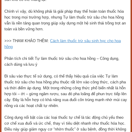
Chính vì vậy, dù không phải là giải pháp thay thế hoàn toàn thuốc hóa
học trong mọi trường hợp, nhưng Tự làm thuốc trừ sâu cho hoa hồng
vẫn là nền tảng quan trọng giúp xây dựng một hệ sinh thái trồng trọt an
toàn và bền vững hơn.
>>> THAM KHẢO THÊM:
Cách làm thuốc trừ sâu sinh học cho hoa
hồng
Phân tích chi tiết Tự làm thuốc trừ sâu cho hoa hồng – Công dụng,
cách dùng và lưu ý
Đi sâu vào thực tế sử dụng, có thể thấy hiệu quả của việc Tự làm
thuốc trừ sâu cho hoa hồng phụ thuộc rất lớn vào công thức, cách pha
và thời điểm áp dụng. Một trong những công thức phổ biến nhất là hỗn
hợp tỏi – ớt – gừng ngâm rượu, sau đó pha loãng để phun trực tiếp lên
cây. Đây là hỗn hợp có khả năng xua đuổi côn trùng mạnh nhờ mùi cay
nồng và các hoạt chất tự nhiên.
Công dụng nổi bật của các loại thuốc tự chế là tác động chủ yếu theo
cơ chế xua đuổi và ức chế, thay vì tiêu diệt nhanh như thuốc hóa học.
Điều này giúp giảm nguy cơ “nhờn thuốc” ở sâu bệnh, đồng thời không