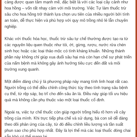
càng được quan tâm mạnh mẽ, đặc biệt là với các loại cây cảnh như
hoa hồng – vốn rất nhạy cảm với môi trường. Việc Tự làm thuốc trừ
sâu cho hoa hồng trở thành lựa chọn ưu tiên của nhiều người bởi tính
an toàn, dễ thực hiện và phù hợp với quy mô trồng nhỏ lẻ lẫn chuyên
nghiệp.
Khác với thuốc hóa học, thuốc trừ sâu tự chế thường được tạo ra từ
các nguyên liệu quen thuộc như tỏi, ớt, gừng, rượu, nước rửa chén
sinh học hoặc các loại thảo mộc có tính kháng khuẩn. Những thành
phần này không chỉ giúp xua đuổi sâu hại mà còn hạn chế sự phát triển
của nấm bệnh mà không gây ảnh hưởng tiêu cực đến đất và môi
trường xung quanh.
Một điểm đáng chú ý là phương pháp này mang tính linh hoạt rất cao.
Người trồng có thể điều chỉnh công thức tùy theo tình trạng sâu bệnh
cụ thể, từ rệp sáp, bọ trĩ cho đến sâu ăn lá. Điều này giúp tối ưu hiệu
quả mà không cần phụ thuộc vào một loại thuốc cố định.
Ngoài ra, việc tự chế thuốc còn giúp người trồng hiểu rõ hơn về cây
trồng của mình. Khi trực tiếp pha chế và sử dụng, bà con sẽ dễ dàng
theo dõi phản ứng của cây, từ đó điều chỉnh liều lượng và tần suất
phun sao cho phù hợp nhất. Đây là lợi thế mà các loại thuốc đóng chai
sẵn khó có thể mang lại.