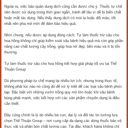
Ngoài ra, việc bảo quản dung dịch cũng cần được chú ý. Thuốc tự chế
nên được sử dụng trong thời gian ngắn, tránh để lâu vì dễ bị biến chất
hoặc mất tác dụng. Nếu thấy dung dịch có mùi lạ hoặc đổi màu, tốt
nhất nên pha mẻ mới để đảm bảo hiệu quả.
Nhìn chung, nếu được áp dụng đúng cách, Tự làm thuốc trừ sâu cho
hoa hồng không chỉ giúp kiểm soát sâu bệnh hiệu quả mà còn góp phần
nâng cao chất lượng cây trồng, giúp hoa nở đẹp, bền màu và ít bị tổn
thương.
Tự làm thuốc trừ sâu cho hoa hồng kết hợp giải pháp tối ưu tại Thể
Thuận Group
Dù phương pháp tự chế mang lại nhiều lợi ích, nhưng trong thực tế,
không phải lúc nào nó cũng đủ để xử lý triệt để các loại sâu bệnh phức
tạp. Đặc biệt với những vườn trồng quy mô lớn hoặc khi sâu bệnh
bùng phát mạnh, việc kết hợp với các sản phẩm chuyên dụng là điều
cần thiết.
Đây cũng chính là lý do nhiều bà con, đại lý và đối tác tin tưởng lựa
chọn Thể Thuận Group – nơi cung cấp đa dạng các dòng thuốc bảo vệ
thực vật và phân bón chất lượng cao. Tại đây, khách hàng không chỉ