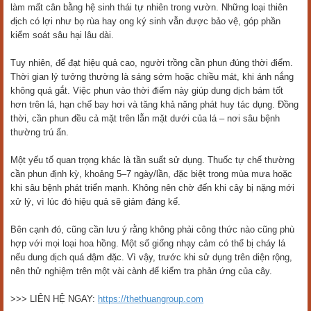
làm mất cân bằng hệ sinh thái tự nhiên trong vườn. Những loại thiên
địch có lợi như bọ rùa hay ong ký sinh vẫn được bảo vệ, góp phần
kiểm soát sâu hại lâu dài.
Tuy nhiên, để đạt hiệu quả cao, người trồng cần phun đúng thời điểm.
Thời gian lý tưởng thường là sáng sớm hoặc chiều mát, khi ánh nắng
không quá gắt. Việc phun vào thời điểm này giúp dung dịch bám tốt
hơn trên lá, hạn chế bay hơi và tăng khả năng phát huy tác dụng. Đồng
thời, cần phun đều cả mặt trên lẫn mặt dưới của lá – nơi sâu bệnh
thường trú ẩn.
Một yếu tố quan trọng khác là tần suất sử dụng. Thuốc tự chế thường
cần phun định kỳ, khoảng 5–7 ngày/lần, đặc biệt trong mùa mưa hoặc
khi sâu bệnh phát triển mạnh. Không nên chờ đến khi cây bị nặng mới
xử lý, vì lúc đó hiệu quả sẽ giảm đáng kể.
Bên cạnh đó, cũng cần lưu ý rằng không phải công thức nào cũng phù
hợp với mọi loại hoa hồng. Một số giống nhạy cảm có thể bị cháy lá
nếu dung dịch quá đậm đặc. Vì vậy, trước khi sử dụng trên diện rộng,
nên thử nghiệm trên một vài cành để kiểm tra phản ứng của cây.
>>> LIÊN HỆ NGAY:
https://thethuangroup.com