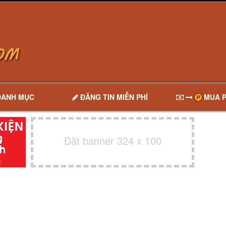
DANH MỤC
ĐĂNG TIN MIỄN PHÍ
MUA P
Đặt banner 324 x 100