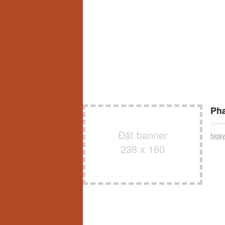
Ph
Đặt banner
Ngày
238 x 160