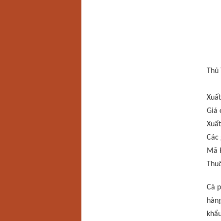
Thủ 
Xuất
Giá 
Xuất
Các 
Mã H
Thuế
Cà p
hàng
khẩu