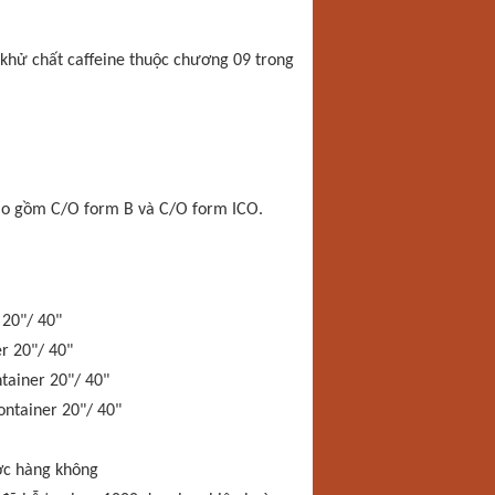
khử chất caffeine thuộc chương 09 trong
ao gồm C/O form B và C/O form ICO.
 20"/ 40"
r 20"/ 40"
tainer 20"/ 40"
ontainer 20"/ 40"
ước hàng không