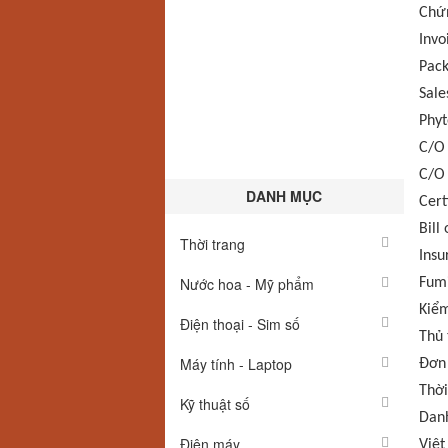
Chứn
Invo
Pack
Sale
Phyt
C/O 
C/O 
DANH MỤC
Cert
Bill
Thời trang
Insu
Nước hoa - Mỹ phẩm
Fumi
Kiểm
Điện thoại - Sim số
Thủ 
Máy tính - Laptop
Đơn 
Thời
Kỹ thuật số
Danh
Điện máy
Việt