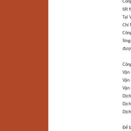
Công
tất 
Tại 
Chí 
Công
Sing
được
Công
Vận 
Vận 
Vận 
Dịch
Dịch
Dịch
Để b