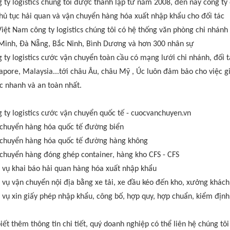
 ty logistics chúng tôi được thành lập từ năm 2008, đến nay công t
thủ tục hải quan và vận chuyển hàng hóa xuất nhập khẩu cho đối tác
Việt Nam công ty logistics chúng tôi có hệ thống văn phòng chi nhán
Minh, Đà Nẵng, Bắc Ninh, Bình Dương và hơn 300 nhân sự
 ty logistics cước vận chuyển toàn cầu có mạng lưới chi nhánh, đối 
apore, Malaysia...tới châu Âu, châu Mỹ , Úc luôn đảm bảo cho việc 
 nhanh và an toàn nhất.
 ty logistics cước vận chuyển quốc tế - cuocvanchuyen.vn
chuyển hàng hóa quốc tế đường biển
chuyển hàng hóa quốc tế đường hàng không
chuyển hàng đóng ghép container, hàng kho CFS - CFS
 vụ khai báo hải quan hàng hóa xuất nhập khẩu
 vụ vận chuyển nội địa bằng xe tải, xe đầu kéo đến kho, xưởng khác
 vụ xin giấy phép nhập khẩu, công bố, hợp quy, hợp chuẩn, kiểm định
iết thêm thông tin chi tiết, quý doanh nghiệp có thể liên hệ chúng tôi