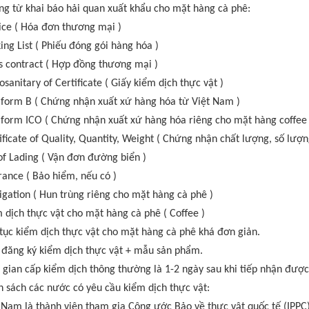
g từ khai báo hải quan xuất khẩu cho mặt hàng cà phê:
ice ( Hóa đơn thương mại )
ing List ( Phiếu đóng gói hàng hóa )
s contract ( Hợp đồng thương mại )
osanitary of Certificate ( Giấy kiểm dịch thực vật )
form B ( Chứng nhận xuất xứ hàng hóa từ Việt Nam )
form ICO ( Chứng nhận xuất xứ hàng hóa riêng cho mặt hàng coffee 
ificate of Quality, Quantity, Weight ( Chứng nhận chất lượng, số lượn
 of Lading ( Vận đơn đường biển )
rance ( Bảo hiểm, nếu có )
gation ( Hun trùng riêng cho mặt hàng cà phê )
 dịch thực vật cho mặt hàng cà phê ( Coffee )
tục kiểm dịch thực vật cho mặt hàng cà phê khá đơn giản.
đăng ký kiểm dịch thực vật + mẫu sản phẩm.
 gian cấp kiểm dịch thông thường là 1-2 ngày sau khi tiếp nhận đượ
 sách các nước có yêu cầu kiểm dịch thực vật:
 Nam là thành viên tham gia Công ước Bảo về thực vật quốc tế (IPPC