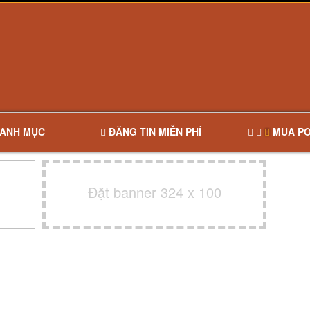
ANH MỤC
ĐĂNG TIN MIỄN PHÍ
MUA PO
Đặt banner 324 x 100