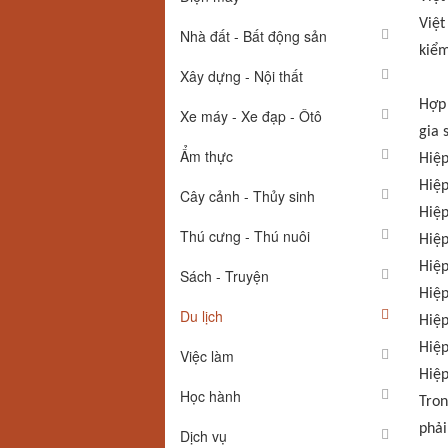
Việt
Nhà đất - Bất động sản
kiểm
Xây dựng - Nội thất
Hợp 
Xe máy - Xe đạp - Ôtô
gia 
Ẩm thực
Hiệp
Hiệp
Cây cảnh - Thủy sinh
Hiệp
Thú cưng - Thú nuôi
Hiệp
Hiệp
Sách - Truyện
Hiệp
Du lịch
Hiệp
Hiệp
Việc làm
Hiệp
Học hành
Tron
phải
Dịch vụ