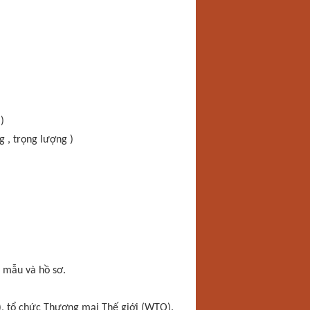
)
g , trọng lượng )
c mẫu và hồ sơ.
), tổ chức Thương mại Thế giới (WTO).