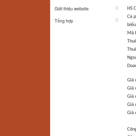
Giới thiệu website
HS C
Cà p
Tổng hợp
biểu
Mã 
Thuế
Thuế
Ngoà
Doan
Giá 
Giá 
Giá 
Giá 
Giá 
Công