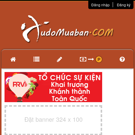
Đăng nhập
Đăng ký
Đặt banner 324 x 100