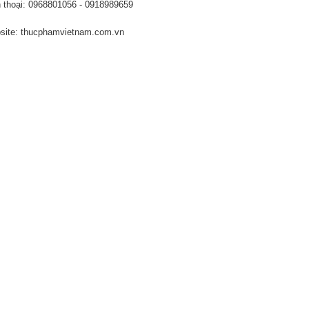
 thoại: 0968801056 - 0918989659
ite: thucphamvietnam.com.vn