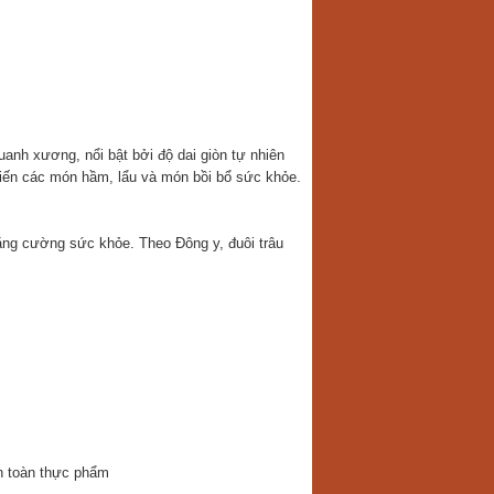
quanh xương, nổi bật bởi độ dai giòn tự nhiên
iến các món hầm, lẩu và món bồi bổ sức khỏe.
tăng cường sức khỏe. Theo Đông y, đuôi trâu
n toàn thực phẩm