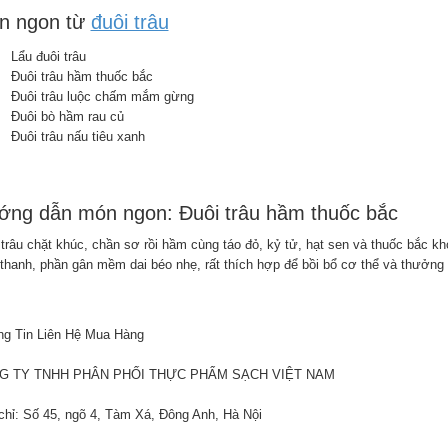
n ngon từ
đuôi trâu
Lẩu đuôi trâu
Đuôi trâu hầm thuốc bắc
Đuôi trâu luộc chấm mắm gừng
Đuôi bò hầm rau củ
Đuôi trâu nấu tiêu xanh
ớng dẫn món ngon: Đuôi trâu hầm thuốc bắc
 trâu chặt khúc, chần sơ rồi hầm cùng táo đỏ, kỷ tử, hạt sen và thuốc bắc 
 thanh, phần gân mềm dai béo nhẹ, rất thích hợp để bồi bổ cơ thể và thưởng
g Tin Liên Hệ Mua Hàng
G TY TNHH PHÂN PHỐI THỰC PHẨM SẠCH VIỆT NAM
chỉ: Số 45, ngõ 4, Tàm Xá, Đông Anh, Hà Nội