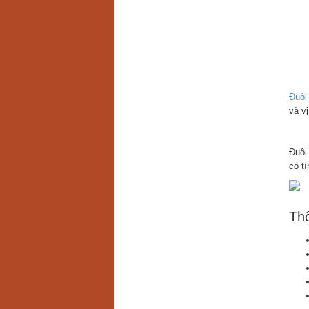
Đuôi
và v
Đuôi
có tí
Thô