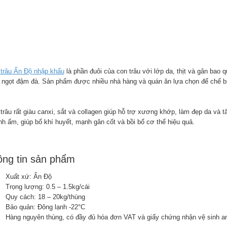
 trâu Ấn Độ nhập khẩu
là phần đuôi của con trâu với lớp da, thịt và gân bao 
ị ngọt đậm đà. Sản phẩm được nhiều nhà hàng và quán ăn lựa chọn để chế b
 trâu rất giàu canxi, sắt và collagen giúp hỗ trợ xương khớp, làm đẹp da và 
nh ấm, giúp bổ khí huyết, mạnh gân cốt và bồi bổ cơ thể hiệu quả.
ng tin sản phẩm
Xuất xứ: Ấn Độ
Trọng lượng: 0.5 – 1.5kg/cái
Quy cách: 18 – 20kg/thùng
Bảo quản: Đông lạnh -22°C
Hàng nguyên thùng, có đầy đủ hóa đơn VAT và giấy chứng nhận vệ sinh a