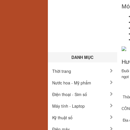
Mó
DANH MỤC
Hư
Thời trang
Đuôi
ngọt
Nước hoa - Mỹ phẩm
Điện thoại - Sim số
Thôn
Máy tính - Laptop
CÔN
Kỹ thuật số
Địa 
Điện máy