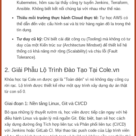
Kubernetes, hôm sau lại thấy công ty tuyển Jenkins, Terraform,
Ansible. Không biết kết nối chúng lại với nhau như thế nào.
Thiếu môi trường thực hành Cloud thực tế:
Tự học AWS có
thể dẫn đến việc cấu hình sai và bị trừ hàng ngàn đô la trong thẻ
tín dụng.
Tư duy cũ kỹ:
Chỉ biết cài đặt công cụ (Tooling) mà không có tư
duy của một Kiến trúc sư (Architecture Mindset) để thiết kế hệ
thống có khả năng mở rộng (Scalability) và chịu lỗi (Fault
Tolerance).
2. Giải Phẫu Lộ Trình Đào Tạo Tại Cole.vn
Khóa học tại Cole.vn được gọi là "Toàn diện" vì nó không dạy công cụ
rời rạc. Lộ trình được thiết kế như một quy trình xây dựng dự án thật
từ con số 0.
Giai đoạn 1: Nền tảng Linux, Git và CI/CD
Bỏ qua những lý thuyết rườm rà, học viên được tiếp cận ngay với hệ
điều hành Linux và quản lý mã nguồn Git. Đặc biệt, bạn sẽ học cách
xây dựng đường ống Tích hợp liên tục và Phân phối liên tục (CI/CD)
với Jenkins hoặc GitLab CI. Mọi thao tác push code của Lập trình viên