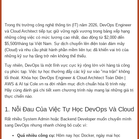
Trong thị trường công nghệ thông tin (IT) năm 2026, DevOps Engineer
và Cloud Architect tiếp tục giữ vững ngôi vương trong bảng xếp hạng
những công việc có mức lương cao nhất, dao động từ $2,000 đến
$5,500/tháng tại Việt Nam. Sự dịch chuyển lên điện toán đám mây
(Cloud) và nhu cầu phát hành phần mềm liên tục đã khiến vai trò của
những kỹ sư hạ tầng trở nên không thể thiếu.
Tuy nhiên, DevOps là một lĩnh vực cực kỳ rộng lớn với hàng tá công
cụ phức tạp. Việc tự học thường đẩy các kỹ sư vào "ma trận" không
lối thoát. Khóa học DevOps Engineer & Cloud Architect Toàn Diện |
AWS & AI tại Cole.vn ra đời nhằm mục đích chuẩn hóa lộ trình này.
Hãy cùng đánh giá chi tiết xem chương trình này mang lại những giá trị
thực chiến nào.
1. Nỗi Đau Của Việc Tự Học DevOps Và Cloud
Rất nhiều System Admin hoặc Backend Developer muốn chuyển mình
sang DevOps nhưng nhanh chóng bỏ cuộc vì:
Quá nhiều công cụ:
Hôm nay học Docker, ngày mai học