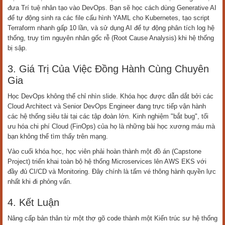
đưa Trí tuệ nhân tạo vào DevOps. Bạn sẽ học cách dùng Generative AI
để tự động sinh ra các file cấu hình YAML cho Kubernetes, tạo script
Terraform nhanh gấp 10 lần, và sử dụng AI để tự động phân tích log hệ
thống, truy tìm nguyên nhân gốc rễ (Root Cause Analysis) khi hệ thống
bị sập.
3. Giá Trị Của Việc Đồng Hành Cùng Chuyên
Gia
Học DevOps không thể chỉ nhìn slide. Khóa học được dẫn dắt bởi các
Cloud Architect và Senior DevOps Engineer đang trực tiếp vận hành
các hệ thống siêu tải tại các tập đoàn lớn. Kinh nghiệm "bắt bug", tối
ưu hóa chi phí Cloud (FinOps) của họ là những bài học xương máu mà
bạn không thể tìm thấy trên mạng.
Vào cuối khóa học, học viên phải hoàn thành một đồ án (Capstone
Project) triển khai toàn bộ hệ thống Microservices lên AWS EKS với
đầy đủ CI/CD và Monitoring. Đây chính là tấm vé thông hành quyền lực
nhất khi đi phỏng vấn.
4. Kết Luận
Nâng cấp bản thân từ một thợ gõ code thành một Kiến trúc sư hệ thống