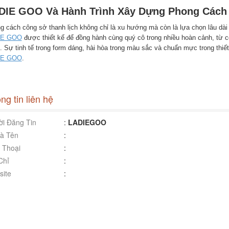
DIE GOO Và Hành Trình Xây Dựng Phong Cách 
g cách công sở thanh lịch không chỉ là xu hướng mà còn là lựa chọn lâu dài 
IE GOO
được thiết kế để đồng hành cùng quý cô trong nhiều hoàn cảnh, từ 
. Sự tinh tế trong form dáng, hài hòa trong màu sắc và chuẩn mực trong thiết k
IE GOO
.
ng tin liên hệ
i Đăng Tin
:
LADIEGOO
à Tên
:
 Thoại
:
Chỉ
:
ite
: