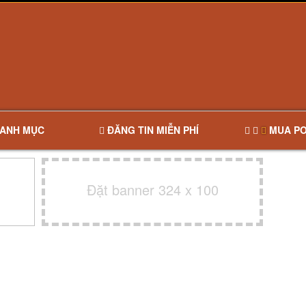
ANH MỤC
ĐĂNG TIN MIỄN PHÍ
MUA PO
Đặt banner 324 x 100