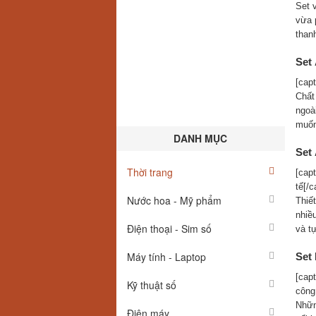
Set 
vừa 
than
Set
[cap
Chất 
ngoà
muốn
DANH MỤC
Set
Thời trang
[cap
tế[/c
Nước hoa - Mỹ phẩm
Thiế
nhiề
Điện thoại - Sim số
và tự
Máy tính - Laptop
Set
[cap
Kỹ thuật số
công
Nhữn
Điện máy