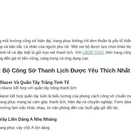
g môi trường công sở hiện đại, trang phục không chỉ đơn thuần là yếu tố t
ệp và bản sắc cá nhân của người phụ nữ. Một set bộ được lựa chọn khéo léo 
tinh tế và đặc biệt là giữ trọn nét thanh lịch. Với
LADIE GOO
, thời trang cô
g đến giá trị bền vững, sang trọng và ứng dụng cao.
t Bộ Công Sở Thanh Lịch Được Yêu Thích Nhất
Blazer Và Quần Tây Trắng Tinh Tế
blazer kết hợp quần tây luôn là biểu tượng của phong cách công sở chuẩn mự
trang phục mang lại cảm giác thanh lịch, hiện đại và chuyên nghiệp. Form dá
trường làm việc khác nhau, từ văn phòng đến các buổi gặp gỡ đối tác.
 Váy Liền Dáng A Nhẹ Nhàng