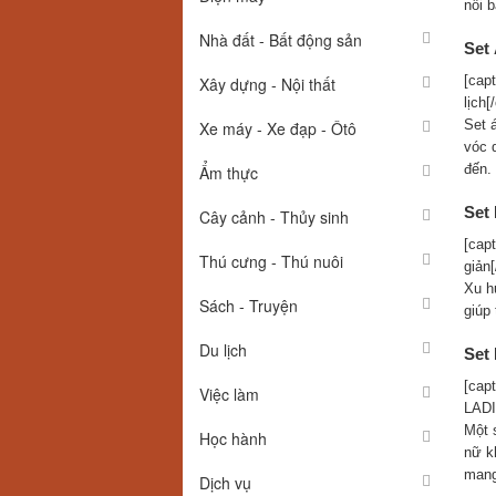
nổi 
Nhà đất - Bất động sản
Set
[cap
Xây dựng - Nội thất
lịch[
Set 
Xe máy - Xe đạp - Ôtô
vóc d
đến.
Ẩm thực
Set
Cây cảnh - Thủy sinh
[cap
Thú cưng - Thú nuôi
giản[
Xu hư
Sách - Truyện
giúp
Du lịch
Set
[cap
Việc làm
LADI
Một 
Học hành
nữ k
mang
Dịch vụ