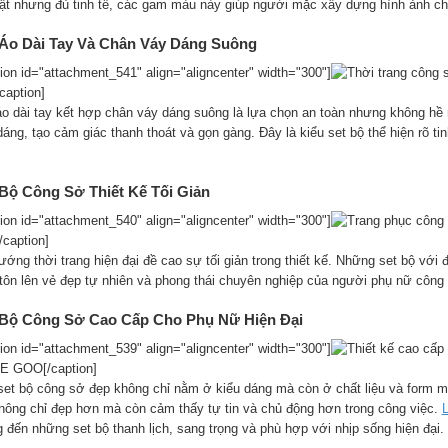
bật nhưng đủ tinh tế, các gam màu này giúp người mặc xây dựng hình ảnh chu
 Áo Dài Tay Và Chân Váy Dáng Suông
tion id="attachment_541" align="aligncenter" width="300"]
/caption]
áo dài tay kết hợp chân váy dáng suông là lựa chọn an toàn nhưng không hề
áng, tạo cảm giác thanh thoát và gọn gàng. Đây là kiểu set bộ thể hiện rõ ti
 Bộ Công Sở Thiết Kế Tối Giản
tion id="attachment_540" align="aligncenter" width="300"]
/caption]
ớng thời trang hiện đại đề cao sự tối giản trong thiết kế. Những set bộ với 
 tôn lên vẻ đẹp tự nhiên và phong thái chuyên nghiệp của người phụ nữ công
 Bộ Công Sở Cao Cấp Cho Phụ Nữ Hiện Đại
tion id="attachment_539" align="aligncenter" width="300"]
E GOO[/caption]
set bộ công sở đẹp không chỉ nằm ở kiểu dáng mà còn ở chất liệu và form m
hông chỉ đẹp hơn mà còn cảm thấy tự tin và chủ động hơn trong công việc.
 đến những set bộ thanh lịch, sang trọng và phù hợp với nhịp sống hiện đại.