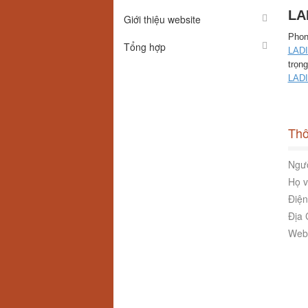
LA
Giới thiệu website
Phon
Tổng hợp
LAD
trọng
LAD
Thô
Ngườ
Họ v
Điện
Địa 
Webs