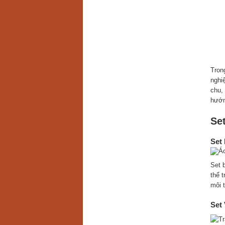
Tron
nghi
chu, 
hướn
Se
Set 
Set 
thể 
môi 
Set