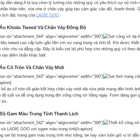
váy liền dáng A là lựa chọn lý tưởng cho những quý cô yêu thích sự nữ tính
phần thân trên, xòe nhẹ ở chân váy giúp tạo cảm giác cân đối, thanh thoát. 
h lịch đặc trưng của
LADIE GOO
.
 Áo Khoác Tweed Và Chân Váy Đồng Bộ
tion id="attachment_544" align="aligncenter" width="300"]
liệu tweed cao cấp luôn gắn liền với sự sang trọng và tinh tế. Khi được thiế
i chỉn chu và đẳng cấp. Đây là kiểu set bộ phù hợp cho những quý cô theo đ
 tạo điểm nhấn khác biệt.
 Áo Cổ Tròn Và Chân Váy Midi
tion id="attachment_543" align="aligncenter" width="300"]
aption]
t kế áo cổ tròn tối giản kết hợp chân váy midi dài vừa phải mang đến hình ản
u độ tuổi và dễ ứng dụng trong đời sống công sở hằng ngày. Form dáng gọn 
 tin.
 Bộ Gam Màu Trung Tính Thanh Lịch
tion id="attachment_542" align="aligncenter" width="300"]
 sở LADIE GOO vơi sgam màu trung tính[/caption]
g set bộ mang gam màu trung tính như trắng, be hay xám luôn giữ vị trí dẫ