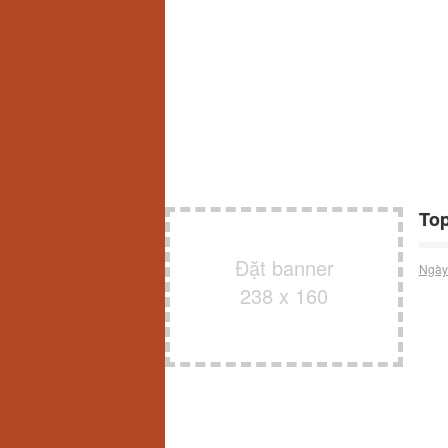
Top
Đặt banner
Ngày
238 x 160