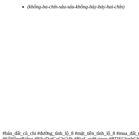
(không-ba-chín-sáu-sáu-không-bảy-bảy-hai-chín)
#bán_đất_củ_chi #đường_tỉnh_lộ_8 #mặt_tiền_tỉnh_lộ_8 #mua_đấ
#SổHồngRiêng #NhaDatCuChi24h #BigLandSaigon #BDSChinhChu