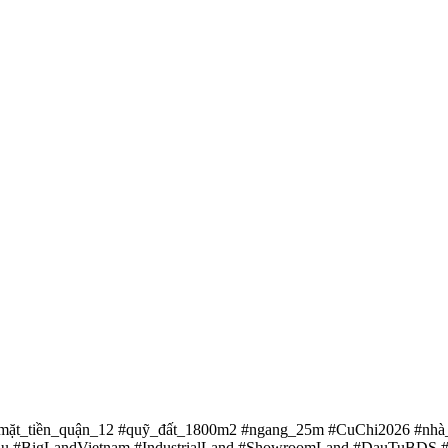
t_mặt_tiền_quận_12 #quỹ_đất_1800m2 #ngang_25m #CuChi2026 #nhà
 #BigLandVietnam #IndustrialLand #ShowroomLand #DauTuBDS 