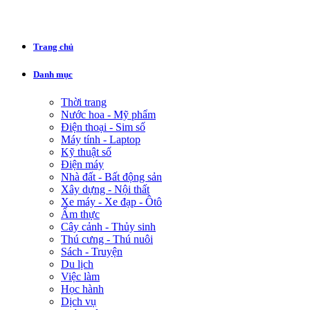
Trang chủ
Danh mục
Thời trang
Nước hoa - Mỹ phẩm
Điện thoại - Sim số
Máy tính - Laptop
Kỹ thuật số
Điện máy
Nhà đất - Bất động sản
Xây dựng - Nội thất
Xe máy - Xe đạp - Ôtô
Ẩm thực
Cây cảnh - Thủy sinh
Thú cưng - Thú nuôi
Sách - Truyện
Du lịch
Việc làm
Học hành
Dịch vụ