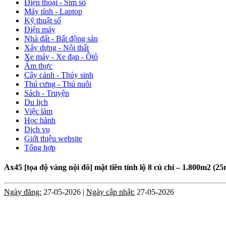
Điện thoại - Sim số
Máy tính - Laptop
Kỹ thuật số
Điện máy
Nhà đất - Bất động sản
Xây dựng - Nội thất
Xe máy - Xe đạp - Ôtô
Ẩm thực
Cây cảnh - Thủy sinh
Thú cưng - Thú nuôi
Sách - Truyện
Du lịch
Việc làm
Học hành
Dịch vụ
Giới thiệu website
Tổng hợp
Ax45 [tọa độ vàng nội đô] mặt tiền tỉnh lộ 8 củ chi – 1.800m2 (2
Ngày đăng:
27-05-2026 |
Ngày cập nhật:
27-05-2026