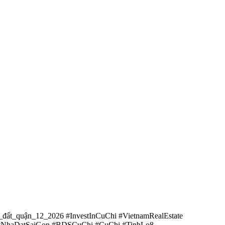
_đất_quận_12_2026 #InvestInCuChi #VietnamRealEstate
#NhaDatSaiGon #BDSCuChi #CuChi #TinhLo8