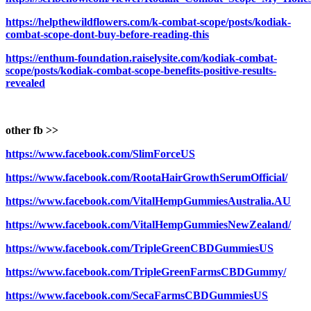
https://helpthewildflowers.com/k-combat-scope/posts/kodiak-
combat-scope-dont-buy-before-reading-this
https://enthum-foundation.raiselysite.com/kodiak-combat-
scope/posts/kodiak-combat-scope-benefits-positive-results-
revealed
other fb >>
https://www.facebook.com/SlimForceUS
https://www.facebook.com/RootaHairGrowthSerumOfficial/
https://www.facebook.com/VitalHempGummiesAustralia.AU
https://www.facebook.com/VitalHempGummiesNewZealand/
https://www.facebook.com/TripleGreenCBDGummiesUS
https://www.facebook.com/TripleGreenFarmsCBDGummy/
https://www.facebook.com/SecaFarmsCBDGummiesUS