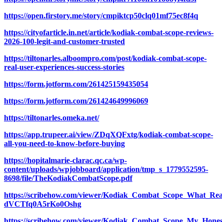
https://open.firstory.me/story/cmpiktcp50clq01mf75ec8f4q
https://cityofarticle.in.net/article/kodiak-combat-scope-reviews-
2026-100-legit-and-customer-trusted
https://tiltonarles.alboompro.com/post/kodiak-combat-scope-
real-user-experiences-success-stories
https://form.jotform.com/261425159435054
https://form.jotform.com/261424649996069
https://tiltonarles.omeka.net/
https://app.trupeer.ai/view/ZDqXQFxtg/kodiak-combat-scope-
all-you-need-to-know-before-buying
https://hopitalmarie-clarac.qc.ca/wp-
content/uploads/wpjobboard/application/tmp_s_1779552595-
8698/file/TheKodiakCombatScope.pdf
https://scribehow.com/viewer/Kodiak_Combat_Scope_What_Re
dVCTfq0A5rKo0Oshg
https://scribehow.com/viewer/Kodiak_Combat_Scope_My_Ho