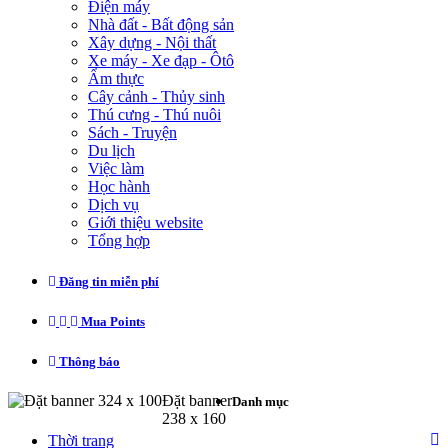
Điện máy
Nhà đất - Bất động sản
Xây dựng - Nội thất
Xe máy - Xe đạp - Ôtô
Ẩm thực
Cây cảnh - Thủy sinh
Thú cưng - Thú nuôi
Sách - Truyện
Du lịch
Việc làm
Học hành
Dịch vụ
Giới thiệu website
Tổng hợp
Đăng tin miễn phí
Mua Points
Thông báo
Đặt banner 324 x 100
Đặt banner
Danh mục
238 x 160
Thời trang