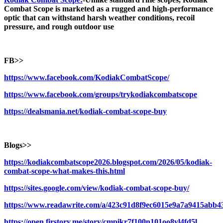
Combat Scope is marketed as a rugged and high-performance
optic that can withstand harsh weather conditions, recoil
pressure, and rough outdoor use
FB>>
https://www.facebook.com/KodiakCombatScope/
https://www.facebook.com/groups/trykodiakcombatscope
https://dealsmania.net/kodiak-combat-scope-buy
Blogs>>
https://kodiakcombatscope2026.blogspot.com/2026/05/kodiak-
combat-scope-what-makes-this.html
https://sites.google.com/view/kodiak-combat-scope-buy/
https://www.readawrite.com/a/423c91d8f9ec6015e9a7a9415abb4
https://open.firstory.me/story/cmpikr7f100n101oo8yl4fd5l