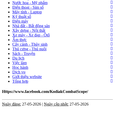
Nước hoa - Mỹ phẩm
Điện thoại - Sim số
Máy tính - Laptop
Kỹ thuật số
Điện máy
Nhà đất - Bất động sản
Xây dựng - Nội thất
Xe máy - Xe đạp - Ôtô
Ẩm thực
Cây cảnh - Thủy sinh
Thú cưng - Thú nuôi
Sách - Truyện
Du lịch
Việc làm
Học hành
Dịch vụ
Giới thiệu website
Tổng hợp
Https://www.facebook.com/KodiakCombatScope/
Ngày đăng:
27-05-2026 |
Ngày cập nhật:
27-05-2026