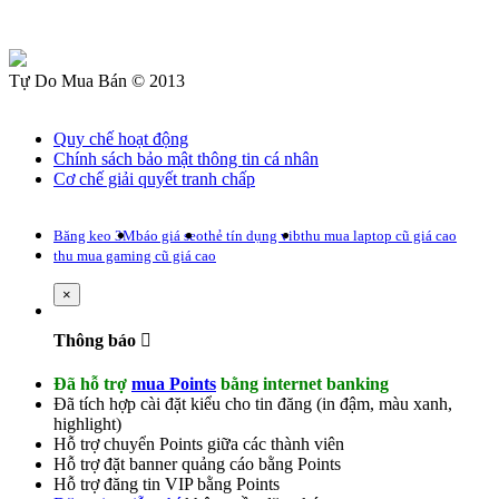
Tự Do Mua Bán © 2013
Quy chế hoạt động
Chính sách bảo mật thông tin cá nhân
Cơ chế giải quyết tranh chấp
Băng keo 3M
báo giá seo
thẻ tín dụng vib
thu mua laptop cũ giá cao
thu mua gaming cũ giá cao
Close
×
Thông báo
Đã hỗ trợ
mua Points
bằng internet banking
Đã tích hợp cài đặt kiểu cho tin đăng (
in đậm
,
màu xanh
,
highlight
)
Hỗ trợ chuyển Points giữa các thành viên
Hỗ trợ đặt banner quảng cáo bằng Points
Hỗ trợ đăng tin VIP bằng Points