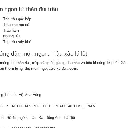
 ngon từ thăn đùi trâu
Thịt trâu gác bếp
Trâu xào rau củ
Trâu hầm
Nhúng lẩu
Thịt trâu sấy khô
ng dẫn món ngon: Trâu xào lá lốt
mỏng thịt thăn đùi, ướp cùng tỏi, gừng, dầu hào và tiêu khoảng 15 phút. Xào 
ăn thơm lừng, thịt mềm ngọt cực kỳ đưa cơm.
g Tin Liên Hệ Mua Hàng
G TY TNHH PHÂN PHỐI THỰC PHẨM SẠCH VIỆT NAM
chỉ: Số 45, ngõ 4, Tàm Xá, Đông Anh, Hà Nội