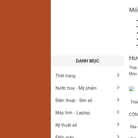
Món
Hướ
DANH MỤC
Thái 
Món 
Thời trang
Nước hoa - Mỹ phẩm
Điện thoại - Sim số
Thôn
Máy tính - Laptop
CÔN
Kỹ thuật số
Địa 
Điện máy