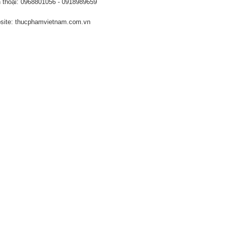
 thoại: 0968801056 - 0918989659
ite: thucphamvietnam.com.vn