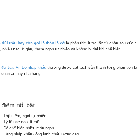
 đùi trâu hay còn gọi là thăn lá cờ
là phần thịt được lấy từ chân sau của co
 nhiều nạc, ít gân, thơm ngon tự nhiên và không bị dai khi chế biến.
 đùi trâu Ấn Độ nhập khẩu
thường được cắt tách sẵn thành từng phần tiện lợi
, quán ăn hay nhà hàng.
điểm nổi bật
Thịt mềm, ngọt tự nhiên
Tỷ lệ nạc cao, ít mỡ
Dễ chế biến nhiều món ngon
Hàng nhập khẩu đông lạnh chất lượng cao