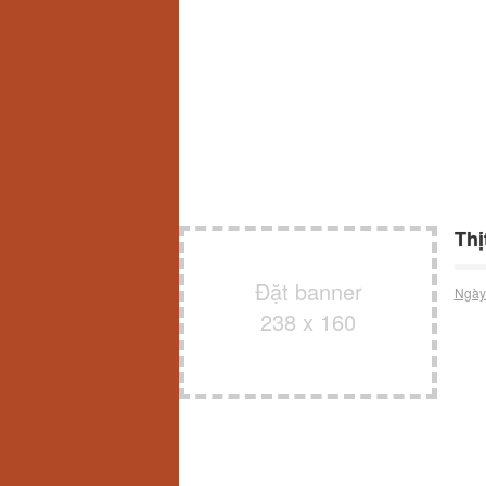
Thị
Đặt banner
Ngày
238 x 160