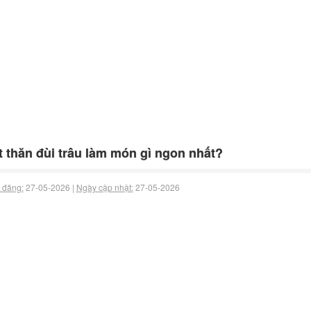
t thăn đùi trâu làm món gì ngon nhất?
 đăng:
27-05-2026 |
Ngày cập nhật:
27-05-2026