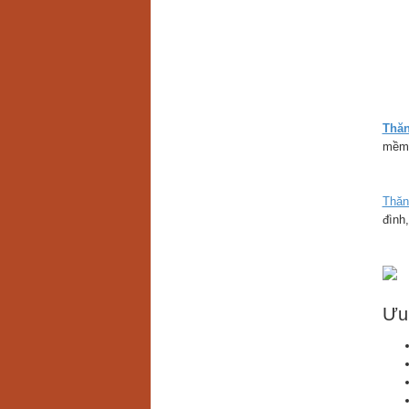
Thăn
mềm,
Thăn
đình
Ưu 