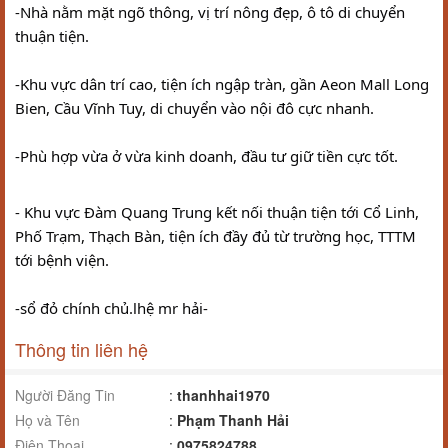
-Nhà nằm mặt ngõ thông, vị trí nông đẹp, ô tô di chuyển 
thuận tiện.
-Khu vực dân trí cao, tiện ích ngập tràn, gần Aeon Mall Long 
Bien, Cầu Vĩnh Tuy, di chuyển vào nội đô cực nhanh.
-Phù hợp vừa ở vừa kinh doanh, đầu tư giữ tiền cực tốt.
- Khu vực Đàm Quang Trung kết nối thuận tiện tới Cổ Linh, 
Phố Trạm, Thạch Bàn, tiện ích đầy đủ từ trường học, TTTM 
tới bệnh viện.
-sổ đỏ chính chủ.lhệ mr hải-
Thông tin liên hệ
Người Đăng Tin
:
thanhhai1970
Họ và Tên
:
Phạm Thanh Hải
Điện Thoại
:
0975824788