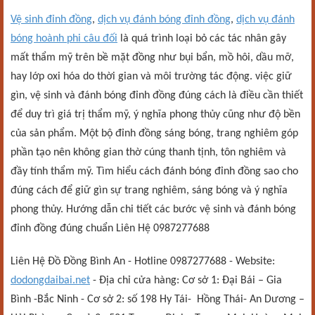
Vệ sinh đỉnh đồng
,
dịch vụ đánh bóng đỉnh đồng
,
dịch vụ đánh
bóng hoành phi câu đối
là quá trình loại bỏ các tác nhân gây
mất thẩm mỹ trên bề mặt đồng như bụi bẩn, mồ hôi, dầu mỡ,
hay lớp oxi hóa do thời gian và môi trường tác động. việc giữ
gìn, vệ sinh và đánh bóng đỉnh đồng đúng cách là điều cần thiết
để duy trì giá trị thẩm mỹ, ý nghĩa phong thủy cũng như độ bền
của sản phẩm. Một bộ đỉnh đồng sáng bóng, trang nghiêm góp
phần tạo nên không gian thờ cúng thanh tịnh, tôn nghiêm và
đầy tính thẩm mỹ. Tìm hiểu cách đánh bóng đỉnh đồng sao cho
đúng cách để giữ gìn sự trang nghiêm, sáng bóng và ý nghĩa
phong thủy. Hướng dẫn chi tiết các bước vệ sinh và đánh bóng
đỉnh đồng đúng chuẩn Liên Hệ 0987277688
Liên Hệ Đồ Đồng Bình An - Hotline 0987277688 - Website:
dodongdaibai.net
- Địa chỉ cửa hàng: Cơ sở 1: Đại Bái – Gia
Bình -Bắc Ninh - Cơ sở 2: số 198 Hy Tái- Hồng Thái- An Dương –