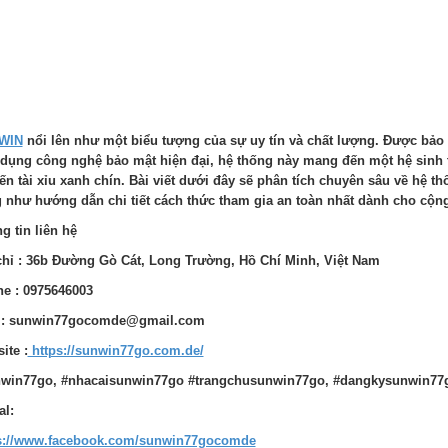
WIN
nổi lên như một biểu tượng của sự uy tín và chất lượng. Được bảo
dụng công nghệ bảo mật hiện đại, hệ thống này mang đến một hệ sinh t
ến tài xỉu xanh chín. Bài viết dưới đây sẽ phân tích chuyên sâu về hệ t
 như hướng dẫn chi tiết cách thức tham gia an toàn nhất dành cho cộn
g tin liên hệ
chỉ : 36b Đường Gò Cát, Long Trường, Hồ Chí Minh, Việt Nam
e : 0975646003
 : sunwin77gocomde@gmail.com
ite :
https://sunwin77go.com.de/
win77go, #nhacaisunwin77go #trangchusunwin77go, #dangkysunwin7
al:
s://www.facebook.com/sunwin77gocomde