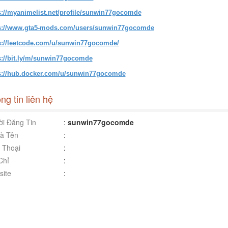
s://myanimelist.net/profile/sunwin77gocomde
s://www.gta5-mods.com/users/sunwin77gocomde
s://leetcode.com/u/sunwin77gocomde/
s://bit.ly/m/sunwin77gocomde
s://hub.docker.com/u/sunwin77gocomde
ng tin liên hệ
i Đăng Tin
:
sunwin77gocomde
à Tên
:
 Thoại
:
Chỉ
:
ite
: