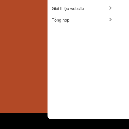
Giới thiệu website
Tổng hợp