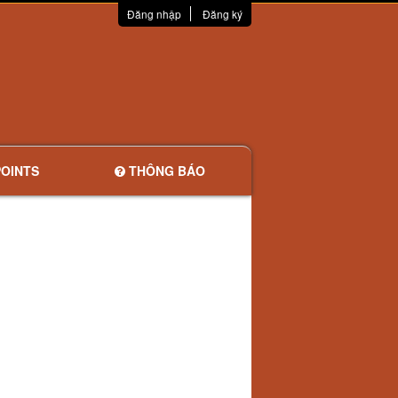
Đăng nhập
Đăng ký
OINTS
THÔNG BÁO