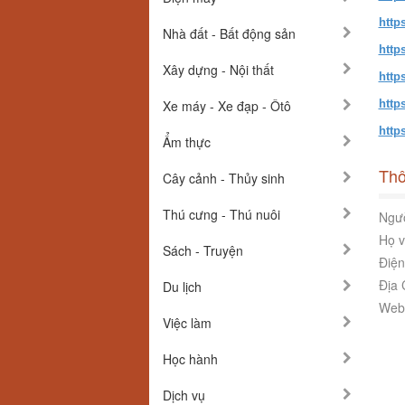
http
Nhà đất - Bất động sản
http
Xây dựng - Nội thất
http
Xe máy - Xe đạp - Ôtô
http
http
Ẩm thực
Thô
Cây cảnh - Thủy sinh
Thú cưng - Thú nuôi
Ngườ
Họ v
Sách - Truyện
Điện
Địa 
Du lịch
Webs
Việc làm
Học hành
Dịch vụ