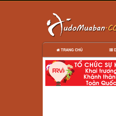
TRANG CHỦ