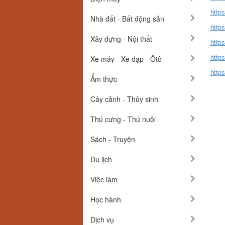
http
Nhà đất - Bất động sản
https
Xây dựng - Nội thất
https
Xe máy - Xe đạp - Ôtô
https
http
Ẩm thực
Cây cảnh - Thủy sinh
Thú cưng - Thú nuôi
Sách - Truyện
Du lịch
Việc làm
Học hành
Dịch vụ