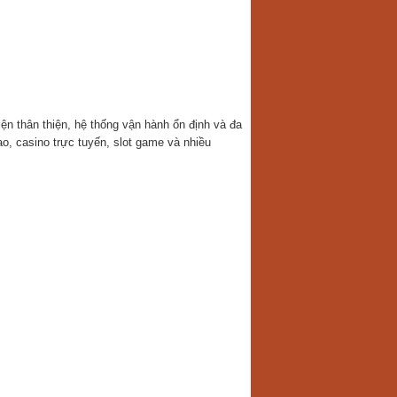
iện thân thiện, hệ thống vận hành ổn định và đa
o, casino trực tuyến, slot game và nhiều