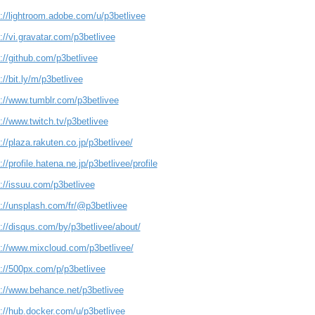
://lightroom.adobe.com/u/p3betlivee
://vi.gravatar.com/p3betlivee
://github.com/p3betlivee
://bit.ly/m/p3betlivee
s://www.tumblr.com/p3betlivee
://www.twitch.tv/p3betlivee
://plaza.rakuten.co.jp/p3betlivee/
://profile.hatena.ne.jp/p3betlivee/profile
://issuu.com/p3betlivee
s://unsplash.com/fr/@p3betlivee
://disqus.com/by/p3betlivee/about/
s://www.mixcloud.com/p3betlivee/
s://500px.com/p/p3betlivee
s://www.behance.net/p3betlivee
s://hub.docker.com/u/p3betlivee