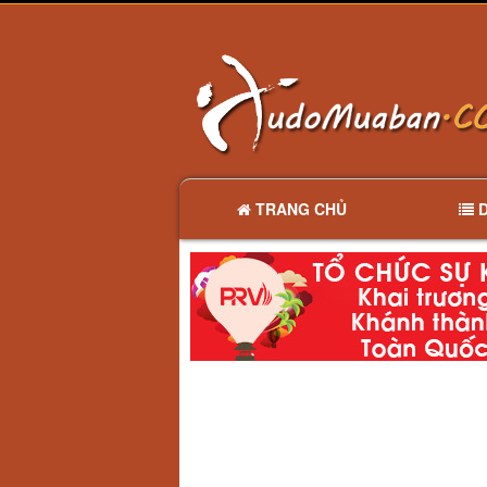
TRANG CHỦ