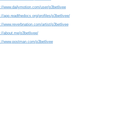
s://www.dailymotion.com/user/p3betlivee
://app.readthedocs.org/profiles/p3betlivee/
://www.reverbnation.com/artist/p3betlivee
://about.me/p3betlivee/
s://www.postman.com/p3betlivee