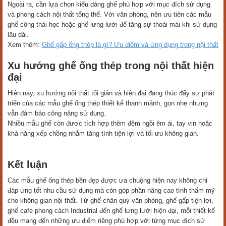
Ngoài ra, cần lựa chọn kiểu dáng ghế phù hợp với mục đích sử dụng
và phong cách nội thất tổng thể. Với văn phòng, nên ưu tiên các mẫu
ghế công thái học hoặc ghế lưng lưới để tăng sự thoải mái khi sử dụng
lâu dài.
Xem thêm:
Ghế gấp ống thép là gì? Ưu điểm và ứng dụng trong nội thất
Xu hướng ghế ống thép trong nội thất hiện
đại
Hiện nay, xu hướng nội thất tối giản và hiện đại đang thúc đẩy sự phát
triển của các mẫu ghế ống thép thiết kế thanh mảnh, gọn nhẹ nhưng
vẫn đảm bảo công năng sử dụng.
Nhiều mẫu ghế còn được tích hợp thêm đệm ngồi êm ái, tay vịn hoặc
khả năng xếp chồng nhằm tăng tính tiện lợi và tối ưu không gian.
Kết luận
Các mẫu ghế ống thép bền đẹp được ưa chuộng hiện nay không chỉ
đáp ứng tốt nhu cầu sử dụng mà còn góp phần nâng cao tính thẩm mỹ
cho không gian nội thất. Từ ghế chân quỳ văn phòng, ghế gấp tiện lợi,
ghế cafe phong cách Industrial đến ghế lưng lưới hiện đại, mỗi thiết kế
đều mang đến những ưu điểm riêng phù hợp với từng mục đích sử