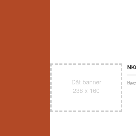
NK8
Đặt banner
Ngày
238 x 160