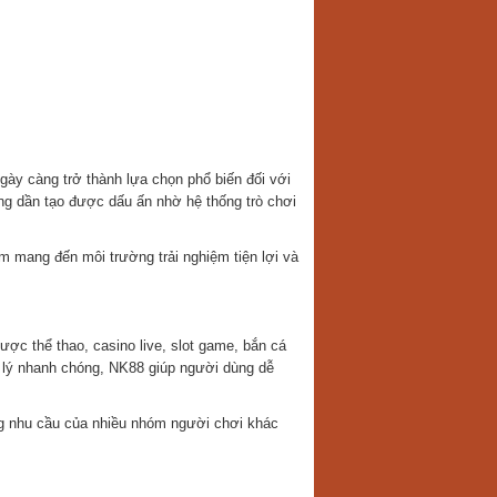
ngày càng trở thành lựa chọn phổ biến đối với
ang dần tạo được dấu ấn nhờ hệ thống trò chơi
ằm mang đến môi trường trải nghiệm tiện lợi và
ược thể thao, casino live, slot game, bắn cá
xử lý nhanh chóng, NK88 giúp người dùng dễ
ng nhu cầu của nhiều nhóm người chơi khác