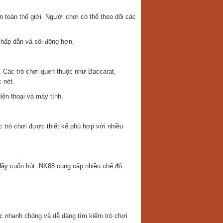
 toàn thế giới. Người chơi có thể theo dõi các
n hấp dẫn và sôi động hơn.
 Các trò chơi quen thuộc như Baccarat,
 nét.
iện thoại và máy tính.
 trò chơi được thiết kế phù hợp với nhiều
đầy cuốn hút. NK88 cung cấp nhiều chế độ
ác nhanh chóng và dễ dàng tìm kiếm trò chơi