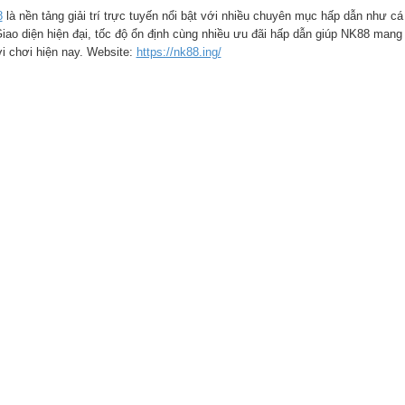
8
là nền tảng giải trí trực tuyến nổi bật với nhiều chuyên mục hấp dẫn như cá
iao diện hiện đại, tốc độ ổn định cùng nhiều ưu đãi hấp dẫn giúp NK88 mang đế
i chơi hiện nay. Website:
https://nk88.ing/