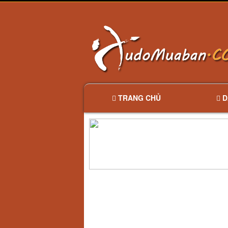
TRANG CHỦ
D