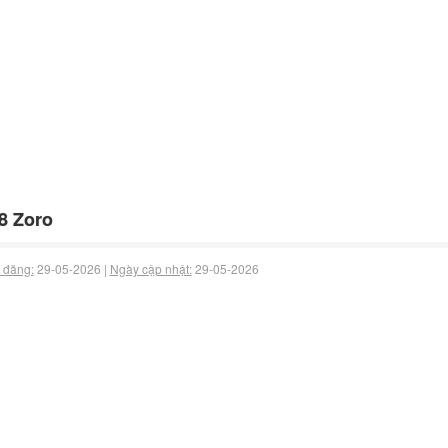
8 Zoro
 đăng:
29-05-2026 |
Ngày cập nhật:
29-05-2026