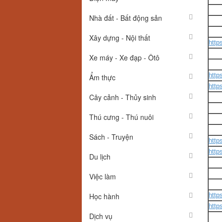
Nhà đất - Bất động sản
Xây dựng - Nội thất
http
Xe máy - Xe đạp - Ôtô
http
Ẩm thực
http
Cây cảnh - Thủy sinh
Thú cưng - Thú nuôi
Sách - Truyện
http
http
Du lịch
Việc làm
Học hành
http
http
Dịch vụ