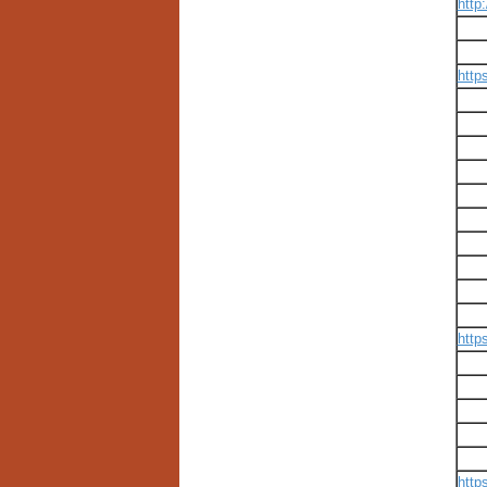
http
http
http
http