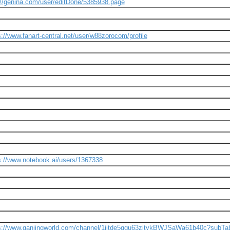
://genina.com/user/editDone/5385938.page
s://www.fanart-central.net/user/w88zorocom/profile
s://www.notebook.ai/users/1367338
s://www.ganjingworld.com/channel/1iitde5qgu63zitykBWJSaWa61b40c?subTa