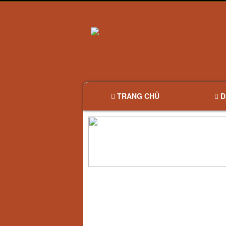
TRANG CHỦ
D