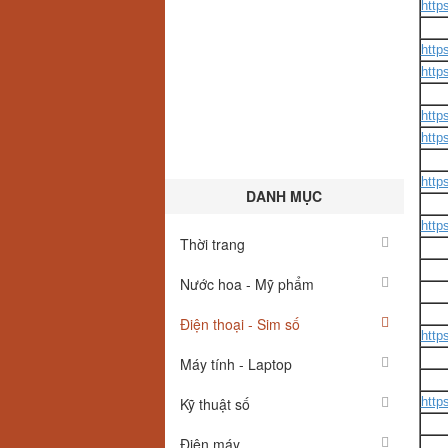
http
http
http
http
http
http
DANH MỤC
http
Thời trang
Nước hoa - Mỹ phẩm
Điện thoại - Sim số
http
Máy tính - Laptop
Kỹ thuật số
http
Điện máy