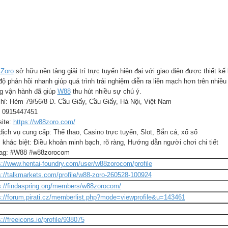
Zoro
sở hữu nền tảng giải trí trực tuyến hiện đại với giao diện được thiết k
ộ phản hồi nhanh giúp quá trình trải nghiệm diễn ra liền mạch hơn trên nhiều
g vận hành đã giúp
W88
thu hút nhiều sự chú ý.
chỉ: Hẻm 79/56/8 Đ. Cầu Giấy, Cầu Giấy, Hà Nội, Việt Nam
 0915447451
ite:
https://w88zoro.com/
dịch vụ cung cấp: Thể thao, Casino trực tuyến, Slot, Bắn cá, xổ số
 khác biệt: Điều khoản minh bạch, rõ ràng, Hướng dẫn người chơi chi tiết
ag: #W88 #w88zorocom
s://www.hentai-foundry.com/user/w88zorocom/profile
s://talkmarkets.com/profile/w88-zoro-260528-100924
s://findaspring.org/members/w88zorocom/
s://forum.pirati.cz/memberlist.php?mode=viewprofile&u=143461
s://freeicons.io/profile/938075