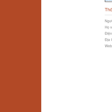
Thô
Ngườ
Họ v
Điện
Địa 
Webs