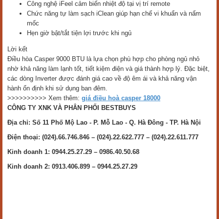
Công nghệ iFeel cảm biến nhiệt độ tại vị trí remote
Chức năng tự làm sạch iClean giúp hạn chế vi khuẩn và nấm
mốc
Hẹn giờ bật/tắt tiện lợi trước khi ngủ
Lời kết
Điều hòa Casper 9000 BTU là lựa chọn phù hợp cho phòng ngủ nhỏ
nhờ khả năng làm lạnh tốt, tiết kiệm điện và giá thành hợp lý. Đặc biệt,
các dòng Inverter được đánh giá cao về độ êm ái và khả năng vận
hành ổn định khi sử dụng ban đêm.
>>>>>>>>>> Xem thêm:
giá điều hoà casper 18000
CÔNG TY XNK VÀ PHÂN PHỐI BESTBUYS
Địa chỉ: Số 11 Phố Mộ Lao - P. Mỗ Lao - Q. Hà Đông - TP. Hà Nội
Điện thoại: (024).66.746.846 – (024).22.622.777 – (024).22.611.777
Kinh doanh 1: 0944.25.27.29 – 0986.40.50.68
Kinh doanh 2: 0913.406.899 – 0944.25.27.29