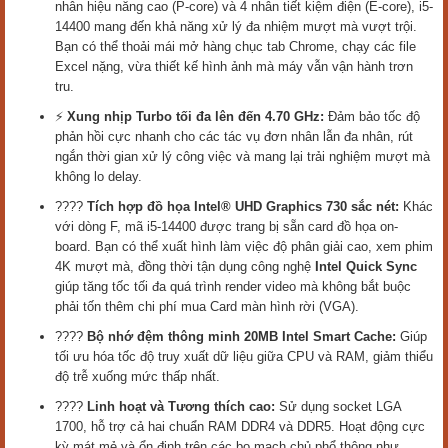
nhân hiệu năng cao (P-core) và 4 nhân tiết kiệm điện (E-core), i5-
14400 mang đến khả năng xử lý đa nhiệm mượt mà vượt trội.
Bạn có thể thoải mái mở hàng chục tab Chrome, chạy các file
Excel nặng, vừa thiết kế hình ảnh mà máy vẫn vận hành trơn
tru.
⚡
Xung nhịp Turbo tối đa lên đến 4.70 GHz:
Đảm bảo tốc độ
phản hồi cực nhanh cho các tác vụ đơn nhân lẫn đa nhân, rút
ngắn thời gian xử lý công việc và mang lại trải nghiệm mượt mà
không lo delay.
????️
Tích hợp đồ họa Intel® UHD Graphics 730 sắc nét:
Khác
với dòng F, mã i5-14400 được trang bị sẵn card đồ họa on-
board. Bạn có thể xuất hình làm việc độ phân giải cao, xem phim
4K mượt mà, đồng thời tận dụng công nghệ
Intel Quick Sync
giúp tăng tốc tối đa quá trình render video mà không bắt buộc
phải tốn thêm chi phí mua Card màn hình rời (VGA).
????
Bộ nhớ đệm thông minh 20MB Intel Smart Cache:
Giúp
tối ưu hóa tốc độ truy xuất dữ liệu giữa CPU và RAM, giảm thiểu
độ trễ xuống mức thấp nhất.
????
Linh hoạt và Tương thích cao:
Sử dụng socket LGA
1700, hỗ trợ cả hai chuẩn RAM DDR4 và DDR5. Hoạt động cực
kỳ mát mẻ và ổn định trên các bo mạch chủ phổ thông như