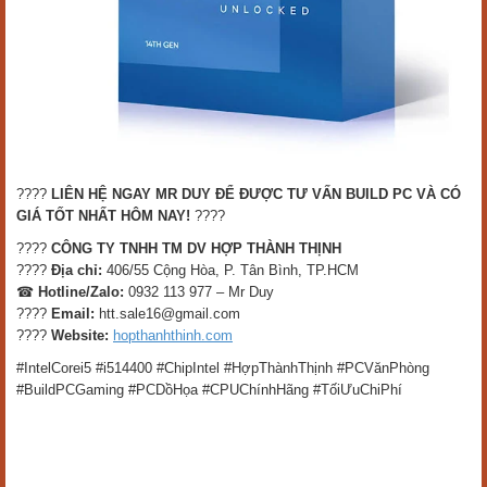
????
LIÊN HỆ NGAY MR DUY ĐỂ ĐƯỢC TƯ VẤN BUILD PC VÀ CÓ
GIÁ TỐT NHẤT HÔM NAY!
????
????
CÔNG TY TNHH TM DV HỢP THÀNH THỊNH
????
Địa chỉ:
406/55 Cộng Hòa, P. Tân Bình, TP.HCM
☎
Hotline/Zalo:
0932 113 977 – Mr Duy
????
Email:
htt.sale16@gmail.com
????
Website:
hopthanhthinh.com
#IntelCorei5 #i514400 #ChipIntel #HợpThànhThịnh #PCVănPhòng
#BuildPCGaming #PCDồHọa #CPUChínhHãng #TốiƯuChiPhí