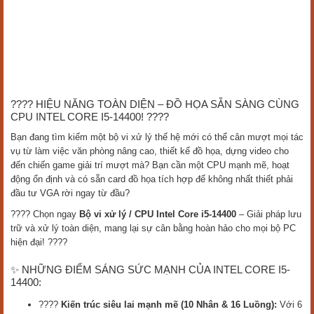
???? HIỆU NĂNG TOÀN DIỆN – ĐỒ HỌA SẴN SÀNG CÙNG
CPU INTEL CORE I5-14400! ????
Bạn đang tìm kiếm một bộ vi xử lý thế hệ mới có thể cân mượt mọi tác
vụ từ làm việc văn phòng nâng cao, thiết kế đồ họa, dựng video cho
đến chiến game giải trí mượt mà? Bạn cần một CPU mạnh mẽ, hoạt
động ổn định và có sẵn card đồ họa tích hợp để không nhất thiết phải
đầu tư VGA rời ngay từ đầu?
???? Chọn ngay
Bộ vi xử lý / CPU Intel Core i5-14400
– Giải pháp lưu
trữ và xử lý toàn diện, mang lại sự cân bằng hoàn hảo cho mọi bộ PC
hiện đại! ????
✨ NHỮNG ĐIỂM SÁNG SỨC MẠNH CỦA INTEL CORE I5-
14400:
????️
Kiến trúc siêu lai mạnh mẽ (10 Nhân & 16 Luồng):
Với 6