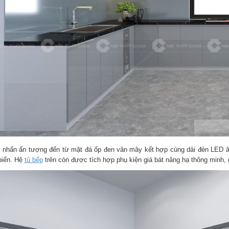
 nhấn ấn tượng đến từ mặt đá ốp đen vân mây kết hợp cùng dải đèn LED âm
biến. Hệ
tủ bếp
trên còn được tích hợp phụ kiện giá bát nâng hạ thông minh, g