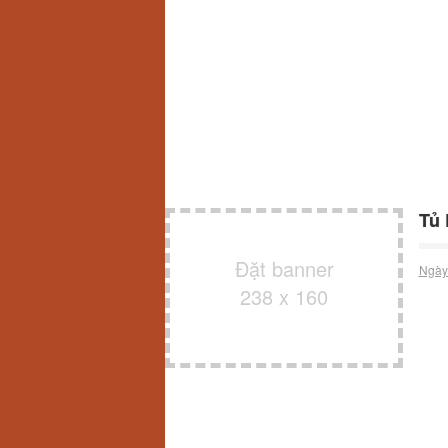
Tủ 
Đặt banner
Ngày
238 x 160