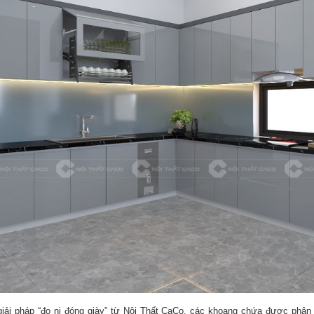
giải pháp “đo ni đóng giày” từ Nội Thất CaCo, các khoang chứa được phân