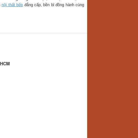
n
nội thất bếp
đẳng cấp, bền bỉ đồng hành cùng
.HCM