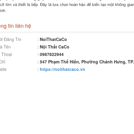
 cỡ lớn và thiết bị bếp. Đây là lựa chọn hoàn hảo để kiến tạo một không gia
ình.
ng tin liên hệ
i Đăng Tin
:
NoiThatCaCo
à Tên
:
Nội Thất CaCo
 Thoại
:
0987822944
Chỉ
:
547 Phạm Thế Hiển, Phường Chánh Hưng, TP
ite
:
https://noithatcaco.vn