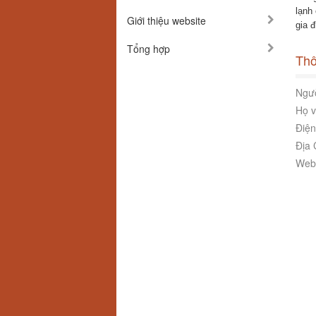
lạnh
Giới thiệu website
gia đ
Tổng hợp
Thô
Ngườ
Họ v
Điện
Địa 
Webs