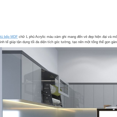
tủ bếp MDF
chữ L phủ Acrylic màu xám ghi mang đến vẻ đẹp hiện đại và mở r
inh tế giúp tận dụng tối đa diện tích góc tường, tạo nên một tổng thể gọn gà