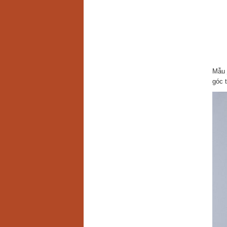
Mẫu
góc t